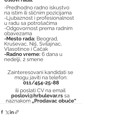
-Predhodno radno iskustvo 
na istim ili sličnim pozicijama
-Ljubaznost i profesionalnost 
u radu sa potrošačima
-Odgovornost prema radnim 
obavezama
-Mesto rada:
 Beograd, 
Kruševac, Niš, Svilajnac, 
Vlasotince i Čačak
-Radno vreme:
 6 dana u 
nedelji, 2 smene
Zainteresovani kandidati se 
mogu javiti na telefon:
011/454-25-88
ili poslati CV na email 
poslovi@hrbulevar.rs 
sa 
naznakom 
„Prodavac obuće“