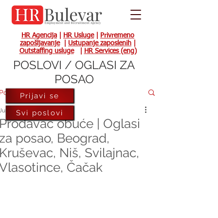
HR Agencija
|
HR Usluge
|
Privremeno
zapošljavanje
|
Ustupanje zaposlenih
|
Outstaffing usluge
|
HR Services (eng)
POSLOVI / OGLASI ZA
POSAO
Post
Prijavi se
Jun 28, 2021
Svi poslovi
Prodavac obuće | Oglasi
za posao, Beograd,
Kruševac, Niš, Svilajnac,
Vlasotince, Čačak