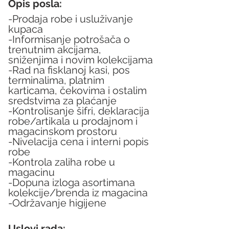
Opis posla:
-Prodaja robe i usluživanje 
kupaca
-Informisanje potrošača o 
trenutnim akcijama, 
sniženjima i novim kolekcijama
-Rad na fisklanoj kasi, pos 
terminalima, platnim 
karticama, čekovima i ostalim 
sredstvima za plaćanje
-Kontrolisanje šifri, deklaracija 
robe/artikala u prodajnom i 
magacinskom prostoru
-Nivelacija cena i interni popis 
robe
-Kontrola zaliha robe u 
magacinu
-Dopuna izloga asortimana 
kolekcije/brenda iz magacina
-Održavanje higijene
Uslovi rada: