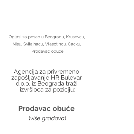
Oglasi za posao u Beogradu, Krusevcu, 
Nisu, Svilajnacu, Vlasotincu, Cacku, 
Prodavac obuce
Agencija za privremeno 
zapošljavanje HR Bulevar 
d.o.o. iz Beograda traži 
izvršioca za poziciju:
Prodavac obuće 
(
više gradova
)