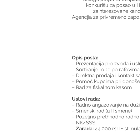
konkurišu za posao u HR
zainteresovane kandi
Agencija za privremeno zapošl
Opis posla:
– Prezentacija proizvoda i us
– Sortiranje robe po rafovima
– Direktna prodaja i kontakt 
– Pomoć kupcima pri donošenj
– Rad za fiskalnom kasom
Uslovi rada:
– Radno angažovanje na duži
– Smenski rad (u II smene)
– Poželjno prethnodno radno 
– NK/SSS
– 
Zarada:
 44.000 rsd + stimul