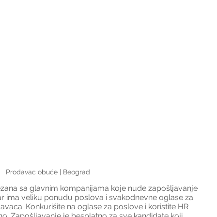
Prodavac obuće | Beograd
ezana sa glavnim kompanijama koje nude zapošljavanje 
var ima veliku ponudu poslova i svakodnevne oglase za 
avaca. Konkurišite na oglase za poslove i koristite HR 
. Zapošljavanje je besplatno za sve kandidate koji 