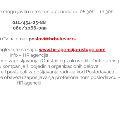
e mogu javiti na telefon u periodu od 08:30h – 16:30h:
011/454-25-88
 060/3066-099
ti CV na email 
poslovi@hrbulevar.rs
gledajte na sajtu 
www.hr-agencija-usluge.com
Info – HR agencija
og zapošljavanja i Outstaffing-a ili uvedite Outsourcing 
 kompanije ili pojedinih organizacionih delova.
I postupak zapošljavanja radnika kod Poslodavaca – 
ite obavezu zapošljavanja profesionalnom poslodavcu – 
HR agenciji.