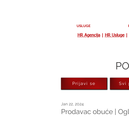
USLUGE
HR Agencija
|
HR Usluge
|
PO
Prijavi se
Svi
Jan 22, 2024
Prodavac obuće | Og