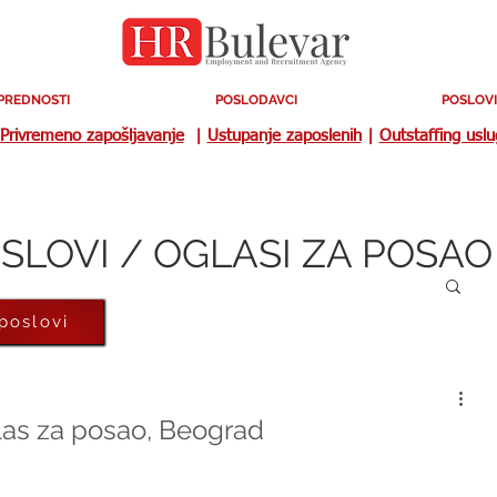
PREDNOSTI
POSLODAVCI
POSLOVI
Privremeno zapošljavanje
|
Ustupanje zaposlenih
|
Outstaffing usl
SLOVI / OGLASI ZA POSAO
 poslovi
las za posao, Beograd