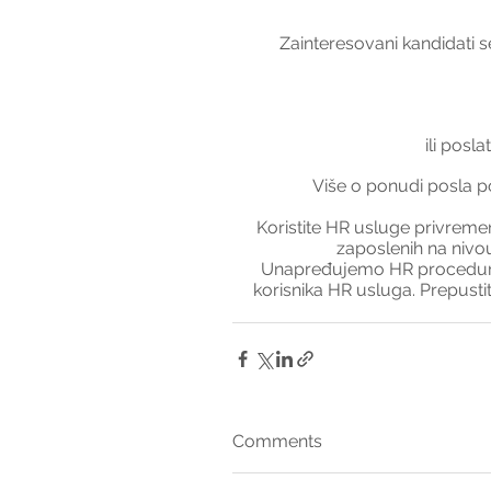
Zainteresovani kandidati s
ili posla
Više o ponudi posla po
Koristite HR usluge privremen
zaposlenih na nivou
Unapređujemo HR procedure 
korisnika HR usluga. Prepust
Comments