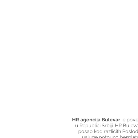
HR agencija Bulevar
 je pov
u Republici Srbiji. HR Bule
posao kod različith Poslod
usluge potpuno besplatno