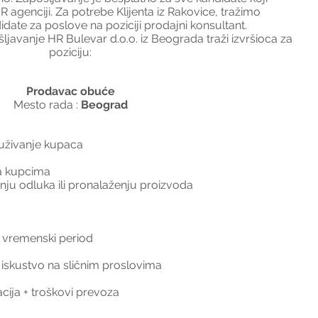
 agenciji. Za potrebe Klijenta iz Rakovice, tražimo 
date za poslove na poziciji prodajni konsultant.
javanje HR Bulevar d.o.o. iz Beograda traži izvršioca za 
poziciju:
Prodavac obuće
Mesto rada : 
Beograd
luživanje kupaca
sa kupcima
u odluka ili pronalaženju proizvoda
 vremenski period
iskustvo na sličnim proslovima
acija + troškovi prevoza