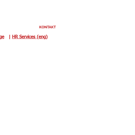
KONTAKT
uge
|
HR Services (eng)