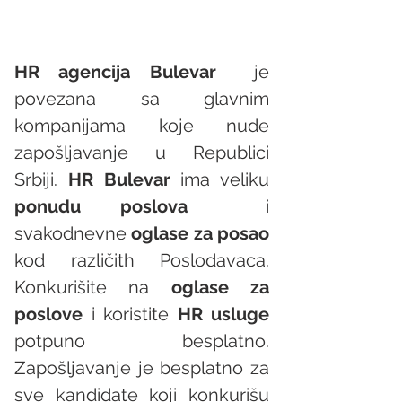
HR agencija Bulevar
  je 
povezana sa glavnim 
kompanijama koje nude 
zapošljavanje u Republici 
Srbiji. 
HR Bulevar 
ima veliku 
ponudu poslova
  i 
svakodnevne 
oglase za posao
kod različith Poslodavaca. 
Konkurišite na 
oglase za 
poslove
 i koristite 
HR usluge
potpuno besplatno. 
Zapošljavanje je besplatno za 
sve kandidate koji konkurišu 