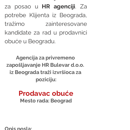
za posao u 
HR agenciji
. Za 
potrebe Klijenta iz Beograda, 
tražimo zainteresovane 
kandidate za rad u prodavnici 
obuće u Beogradu.
Agencija za privremeno 
zapošljavanje HR Bulevar d.o.o. 
iz Beograda traži izvršioca za 
poziciju:
Prodavac obuće
Mesto rada: Beograd
Opis posla: