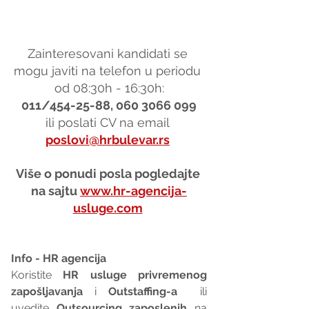
Zainteresovani kandidati se 
mogu javiti na telefon u periodu 
od 08:30h - 16:30h:
011/454-25-88, 060 3066 099
ili poslati CV na email 
poslovi@hrbulevar.rs
Više o ponudi posla pogledajte 
na sajtu 
www.hr-agencija-
usluge.com
Info - HR agencija 
Koristite 
HR usluge privremenog 
zapošljavanja
 i 
Outstaffing-a
  ili 
uvedite 
Outsourcing zaposlenih
 na 