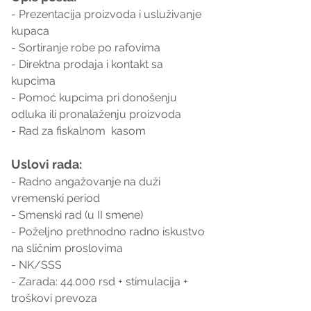
- Prezentacija proizvoda i usluživanje 
kupaca
- Sortiranje robe po rafovima
- Direktna prodaja i kontakt sa 
kupcima
- Pomoć kupcima pri donošenju 
odluka ili pronalaženju proizvoda
- Rad za fiskalnom  kasom
Uslovi rada:
- Radno angažovanje na duži 
vremenski period
- Smenski rad (u II smene)
- Poželjno prethnodno radno iskustvo 
na sličnim proslovima
- NK/SSS
- Zarada: 44.000 rsd + stimulacija + 
troškovi prevoza