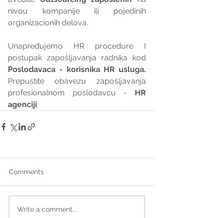
nivou kompanije ili pojedinih 
organizacionih delova.
Unapređujemo HR procedure I 
postupak zapošljavanja radnika kod 
Poslodavaca - korisnika HR usluga. 
Prepustite obavezu zapošljavanja 
profesionalnom poslodavcu - 
HR 
agenciji
.
Comments
Write a comment...