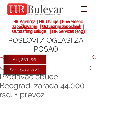
HR Agencija
|
HR Usluge
|
Privremeno
zapošljavanje
|
Ustupanje zaposlenih
|
Outstaffing usluge
|
HR Services (eng)
POSLOVI / OGLASI ZA
POSAO
Post
Prijavi se
Apr 10, 2023
Svi poslovi
Prodavac obuće |
Beograd, zarada 44.000
rsd. + prevoz