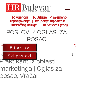
HR Agencija
|
HR Usluge
|
Privremeno
zapošljavanje
|
Ustupanje zaposlenih
|
Outstaffing usluge
|
HR Services (eng)
POSLOVI / OGLASI ZA
POSAO
Post
Prijavi se
Aug 15, 2023
Svi poslovi
Praktikant iz oblasti
marketinga | Oglas za
posao, Vračar