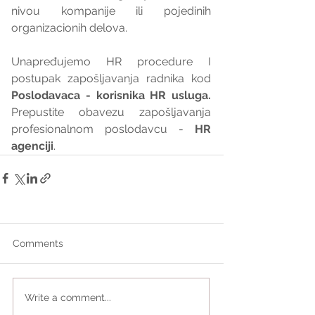
nivou kompanije ili pojedinih 
organizacionih delova.
Unapređujemo HR procedure I 
postupak zapošljavanja radnika kod 
Poslodavaca - korisnika HR usluga. 
Prepustite obavezu zapošljavanja 
profesionalnom poslodavcu - 
HR 
agenciji
.
Comments
Write a comment...