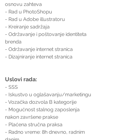
osnovu zahteva
- Rad u PhotoShopu
- Rad u Adobe illustratoru
- Kreiranje sadržaja
- Održavanje i poštovanje identiteta 
brenda
- Održavanje internet stranica
- Dizajniranje internet stranica
Uslovi rada:
- SSS
- Iskustvo u oglašavanju/marketingu
- Vozačka dozvola B kategorije
- Mogućnost stalnog zaposlenja 
nakon završene prakse
- Plaćena stručna praksa
- Radno vreme: 8h dnevno, radnim 
danim