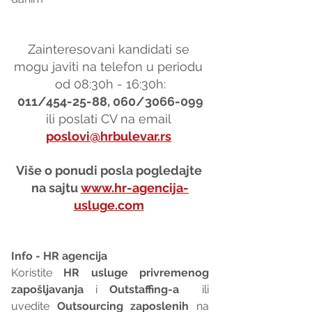
Zainteresovani kandidati se 
mogu javiti na telefon u periodu 
od 08:30h - 16:30h:
011/454-25-88, 060/3066-099
ili poslati CV na email 
poslovi@hrbulevar.rs
Više o ponudi posla pogledajte 
na sajtu 
www.hr-agencija-
usluge.com
Info - HR agencija 
Koristite 
HR usluge privremenog 
zapošljavanja
 i 
Outstaffing-a
  ili 
uvedite 
Outsourcing zaposlenih
 na 