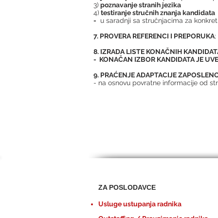
3)
poznavanje stranih jezika
4)
testiranje stručnih znanja kandidata
-
u saradnji sa stručnjacima za konkret
7. PROVERA REFERENCI I PREPORUKA
;
8. IZRADA LISTE KONAČNIH KANDIDAT
- KONAČAN IZBOR KANDIDATA JE UVE
9. PRAĆENJE ADAPTACIJE ZAPOSLEN
- na osnovu povratne informacije od st
ZA POSLODAVCE
Usluge ustupanja radnika