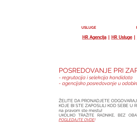
USLUGE
HR Agencija
|
HR Usluge
|
POSREDOVANJE PRI ZA
-
regrutacija i selekcija kandidata
-
agencijsko posredovanje u odabi
ŽELITE DA PRONADJETE ODGOVARA
KOJE BI STE ZAPOSLILI KOD SEBE U
na pravom ste mestu!
UKOLIKO TRAŽITE RADNIKE, BEZ OB
POGLEDAJTE OVDE
!