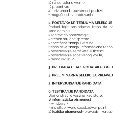
2) na određeno vreme,
3) probni rad,
4) privremeni i povremeni poslovi
▪ mogućnost napredovanja
2. POSTAVKA KRITERIJUMA SELEKCIJE
Podaci koje poslodavac treba da n
kandidata su:
▪ zahtevano obrazovanje,
▪ stepen stručne spreme,
▪ specificna znanja i vestine
(tehnoloska znanja, informacione tehnologi
▪ posedovanje sertifikata ili licenci,
▪ posedovanje sopstvenog vozila,
▪ radno iskustvo
3. PRETRAGA U BAZI PODATAKA I OGL
4. PRELIMINARNA SELEKCIJA
PRIJAVL
5. INTERVJUISANJE KANDIDATA
;
6. TESTIRANJE KANDIDATA
Demonstracije veština, kao što su
1)
informatička pismenost
- windows 7,
- ms office -word,excel,power point
2)
jezička pismenost-
pravopis i koresp