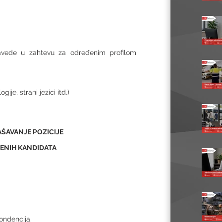
avede u zahtevu za određenim profilom
je, strani jezici itd.)
AŠAVANJE POZICIJE
JENIH KANDIDATA
ondencija,