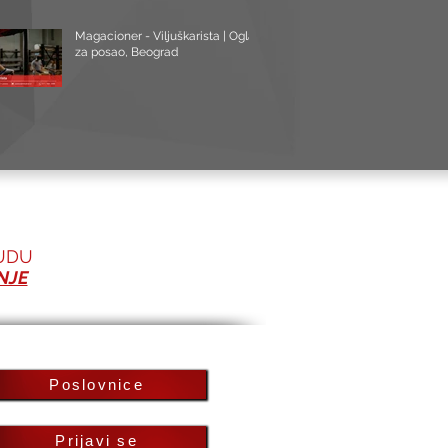
Magacioner - Viljuškarista | Oglas
za posao, Beograd
UDU
NJE
Poslovnice
Prijavi se