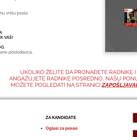
nu vrstu posla
A
K VAŠ!
OG
rane poslodavca,
UKOLIKO ŽELITE DA PRONAĐETE RADNIKE I
ANGAŽUJETE RADNIKE POSREDNO,
NAŠU PON
MOŽETE POGLEDATI NA STRANICI
ZAPOŠLJAVA
ZA KANDIDATE
Oglasi za posao