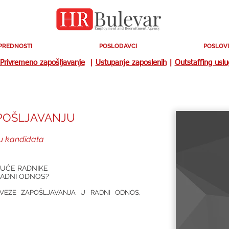
PREDNOSTI
POSLODAVCI
POSLOVI
Privremeno zapošljavanje
|
Ustupanje zaposlenih
|
Outstaffing usl
POŠLJAVANJU
ru kandidata
JUĆE RADNIKE
 RADNI ODNOS?
AVEZE ZAPOŠLJAVANJA U RADNI ODNOS,