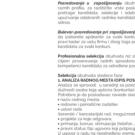
Posredovanje
u zapošljavanju
obuhv
raznih profila, za razlitičite vrste 
pretrage kandidata, selekcije i odabir
upućivanje odabranih radnika-kandidat
odnos.
Bulevar-posredovanje pri zapošljavan
da izaberete aplikante za svaki konk
pravi kadar za vašu firmu i zbog toga pr
kandidata za svaki konkurs.
Profesionalna selekcija
obuhvata niz s
ciljem proveravanja radnih sposobnost
kompetenci kandidata za određene pos
Selekcija
obuhvata sledece faze:
1. ANALIZA RADNOG MESTA (OPIS POS
Analiza se sprovodi u saradnji sa pos
dužnosti osobe koja aplicira (konkuriš
Potrebno je da poslodavac navede sle
▪ naziv radnog mesta
▪ redovne i periodične zadatke
▪ uslovi rada
(terenski / kancelarijski rad, mogućnos
▪ projekte za koje odgovara;
▪ primanja, bonusi, stimulacije (telefon,
▪ pravni status (tip ugovora koji potpisuj
1) ugovor o radu na neodređeno vreme,