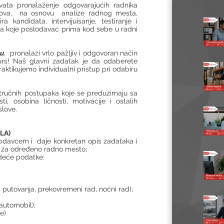
ata pronalaženje odgovarajućih radnika
poslova, na osnovu analize radnog mesta,
a kandidata, intervijuisanje, testiranje i
a koje poslodavac prima kod sebe u radni
ju
, pronalazi vrlo pažljiv i odgovoran način
urs! Naš glavni zadatak je da odaberete
aktikujemo individualni pristup pri odabiru
tručnih postupaka koje se preduzimaju sa
i, osobina ličnosti, motivacije i ostalih
love.
LA)
lodavcem i daje konkretan opis zadataka i
e) za određeno radno mesto;
deće podatke:
t putovanja, prekovremeni rad, noćni rad);
 automobil);
e)