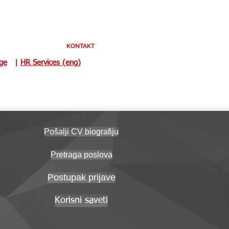
KONTAKT
uge
|
HR Services (eng)
Pošalji CV biografiju
Pretraga poslova
Postupak prijave
Korisni saveti