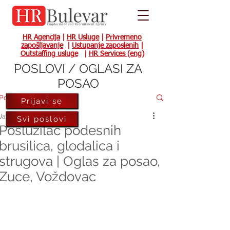
HR Agencija
|
HR Usluge
|
Privremeno
zapošljavanje
|
Ustupanje zaposlenih
|
Outstaffing usluge
|
HR Services (eng)
POSLOVI / OGLASI ZA
POSAO
Post
Prijavi se
Jan 4, 2024
Svi poslovi
Poslužilac podesnih
brusilica, glodalica i
strugova | Oglas za posao,
Zuce, Voždovac