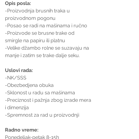
Opis posla:
-Proizvodnja brusnih traka u 
proizvodnom pogonu
-Posao se radi na mašinama i ručno
-Proizvode se brusne trake od 
smirgle na papiru ili platnu
-Velike džambo rolne se suzavaju na 
manje i zatim se trake dalje seku.
Uslovi rada:
-NK/SSS
-Obezbedjena obuka
-Sklonost u radu sa mašinama
-Preciznost i pažnja zbog izrade mera 
i dimenzija
-Spremnost za rad u proizvodnji
Radno vreme:
Ponedeljak-petak 8-15h