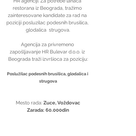
HR agenciji. Za potrebe lanaca 
restorana iz Beograda, tražimo 
zainteresovane kandidate za rad na 
poziciji posluzilac podesnih brusilica, 
glodalica  strugova.
Agencija za privremeno 
zapošljavanje HR Bulevar d.o.o. iz 
Beograda traži izvršioca za poziciju:
Poslužilac podesnih brusilica, glodalica i 
strugova
Mesto rada: 
Zuce, Voždovac
Zarada: 60.000din