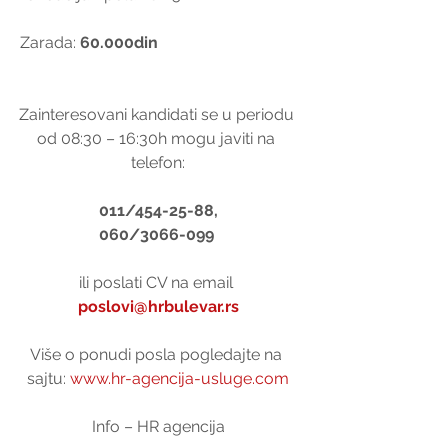
 Zarada:
 60.000din
Zainteresovani kandidati se u periodu 
od 08:30 – 16:30h mogu javiti na 
telefon:
011/454-25-88,
060/3066-099 
ili poslati CV na email 
poslovi@hrbulevar.rs
Više o ponudi posla pogledajte na 
sajtu: 
www.hr-agencija-usluge.com
Info – HR agencija