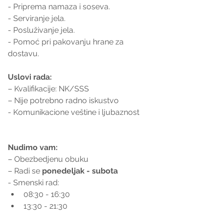
- Priprema namaza i soseva.
- Serviranje jela.
- Posluživanje jela.
- Pomoć pri pakovanju hrane za 
dostavu.
Uslovi rada:
– Kvalifikacije: NK/SSS
– Nije potrebno radno iskustvo
- Komunikacione veštine i ljubaznost
Nudimo vam:
– Obezbedjenu obuku
– Radi se 
ponedeljak - subota
- Smenski rad:
08:30 - 16:30
13:30 - 21:30