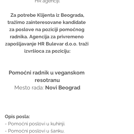
HR agenciji.
 Za potrebe Klijenta iz Beograda, 
tražimo zainteresovane kandidate 
za poslove na poziciji pomoćnog 
radnika. Agencija za privremeno 
zapošljavanje HR Bulevar d.o.o. traži 
izvršioca za poziciju:
Pomoćni radnik u veganskom 
resotranu
 Mesto rada: 
Novi Beograd 
Opis posla:
- Pomoćni poslovi u kuhinji.
- Pomoćni poslovi u šanku.