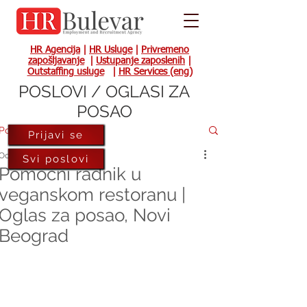
HR Agencija
|
HR Usluge
|
Privremeno
zapošljavanje
|
Ustupanje zaposlenih
|
Outstaffing usluge
|
HR Services (eng)
POSLOVI / OGLASI ZA
POSAO
Post
Prijavi se
Oct 4, 2023
Svi poslovi
Pomoćni radnik u
veganskom restoranu |
Oglas za posao, Novi
Beograd