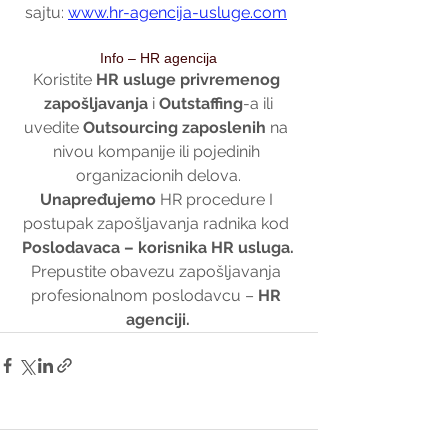
sajtu: 
www.hr-agencija-usluge.com
Info – HR agencija
Koristite 
HR usluge privremenog 
zapošljavanja
 i 
Outstaffing
-a ili
uvedite 
Outsourcing zaposlenih 
na 
nivou kompanije ili pojedinih 
organizacionih delova.
Unapređujemo 
HR procedure I 
postupak zapošljavanja radnika kod 
Poslodavaca – korisnika HR usluga.
Prepustite obavezu zapošljavanja 
profesionalnom poslodavcu – 
HR 
agenciji.