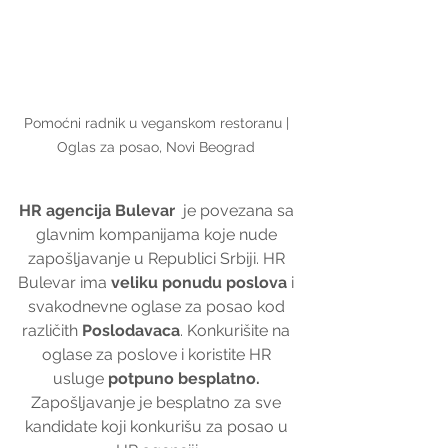
Pomoćni radnik u veganskom restoranu | 
Oglas za posao, Novi Beograd 
HR agencija Bulevar
  je povezana sa 
glavnim kompanijama koje nude 
zapošljavanje u Republici Srbiji. HR 
Bulevar ima 
veliku ponudu poslova
 i 
svakodnevne oglase za posao kod 
različith 
Poslodavaca
. Konkurišite na 
oglase za poslove i koristite HR 
usluge 
potpuno besplatno. 
Zapošljavanje je besplatno za sve 
kandidate koji konkurišu za posao u 