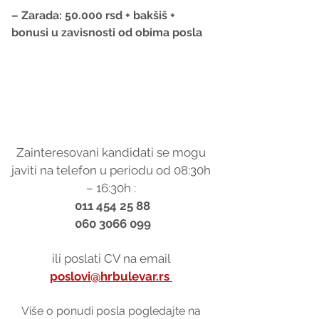
– Zarada: 50.000 rsd + bakšiš + 
bonusi u zavisnosti od obima posla
Zainteresovani kandidati se mogu 
javiti na telefon u periodu od 08:30h 
– 16:30h : 
011 454 25 88
060 3066 099
ili poslati CV na email 
poslovi@hrbulevar.rs 
Više o ponudi posla pogledajte na 