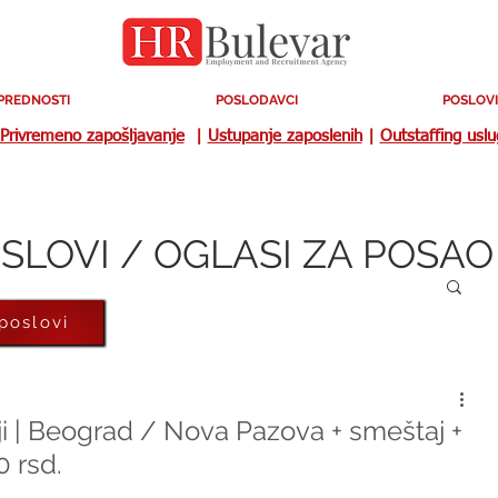
PREDNOSTI
POSLODAVCI
POSLOVI
Privremeno zapošljavanje
|
Ustupanje zaposlenih
|
Outstaffing usl
SLOVI / OGLASI ZA POSAO
 poslovi
ji | Beograd / Nova Pazova + smeštaj +
 rsd.