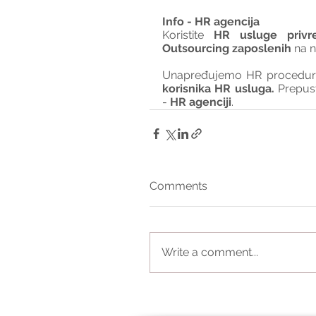
Info - HR agencija 
Koristite 
HR usluge privr
Outsourcing zaposlenih
 na 
Unapređujemo HR procedure 
korisnika HR usluga. 
Prepus
- 
HR agenciji
.
Comments
Write a comment...