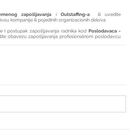
emenog zapošljavanja
 i 
Outstaffing-a
  ili uvedite 
nivou kompanije ili pojedinih organizacionih delova.
I postupak zapošljavanja radnika kod 
Poslodavaca - 
tite obavezu zapošljavanja profesionalnom poslodavcu 