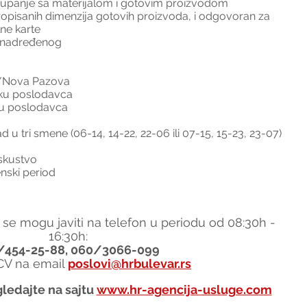
tupanje sa materijalom i gotovim proizvodom
ropisanih dimenzija gotovih proizvoda, i odgovoran za 
lne karte
g nadređenog
/Nova Pazova
šku poslodavca
ku poslodavca
u tri smene (06-14, 14-22, 22-06 ili 07-15, 15-23, 23-07)
skustvo
nski period
 se mogu javiti na telefon u periodu od 08:30h - 
16:30h:
/454-25-88, 060/3066-099
 CV na email 
poslovi@hrbulevar.rs
ledajte na sajtu 
www.hr-agencija-usluge.com