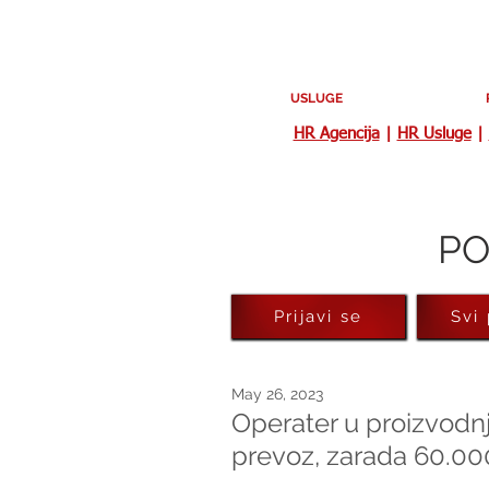
USLUGE
HR Agencija
|
HR Usluge
|
PO
Prijavi se
Svi
May 26, 2023
Operater u proizvodn
prevoz, zarada 60.000