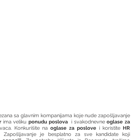
vezana sa glavnim kompanijama koje nude zapošljavanje 
r 
ima veliku 
ponudu poslova
  i svakodnevne 
oglase za 
vaca. Konkurišite na 
oglase za poslove
 i koristite 
HR 
 Zapošljavanje je besplatno za sve kandidate koji 