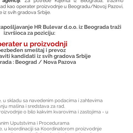
agenciji
. 
Za potrebe Klijenta iz Beograda, tražimo 
rad kao operater proizvodnje u Beogradu/Novoj Pazovi, 
iz svih gradova Srbije.
apošljavanje HR Bulevar d.o.o. iz Beograda traži 
izvršioca za poziciju:
erater u proizvodnji
ezbeđen smeštaj i prevoz
viti kandidati iz svih gradova Srbije
rada : Beograd / Nova Pazova
e, u skladu sa navedenim podacima i zahtevima 
nju mašina i sredstava za rad. 
oizvodnje o bilo kakvim kvarovima i zastojima - u 
sanim Uputstvima i Procedurama
, u koordinaciji sa Koordinatorom proizvodnje