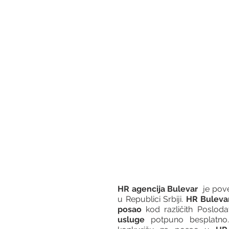
HR agencija Bulevar
  je po
u Republici Srbiji. 
HR Buleva
posao
 kod različith Posloda
usluge
 potpuno besplatno.