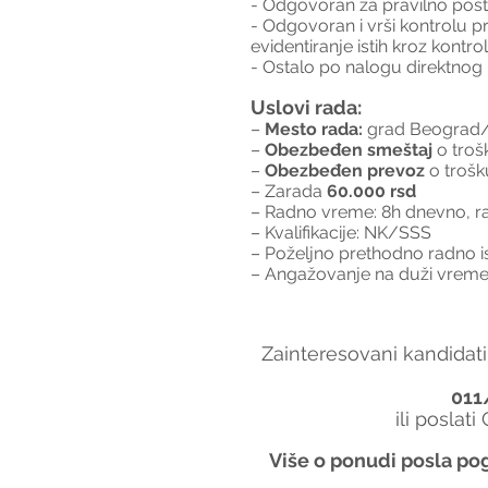
- Odgovoran za pravilno pos
- Odgovoran i vrši kontrolu p
evidentiranje istih kroz kontro
- Ostalo po nalogu direktno
Uslovi rada:
–
 Mesto rada:
 grad Beograd
– 
Obezbeđen smeštaj
 o tro
– 
Obezbeđen prevoz
 o troš
– Zarada 
60.000 rsd
– Radno vreme: 8h dnevno, rad 
– Kvalifikacije: NK/SSS
– Poželjno prethodno radno i
– Angažovanje na duži vreme
Zainteresovani kandidati
011
ili poslati
Više o ponudi posla pog