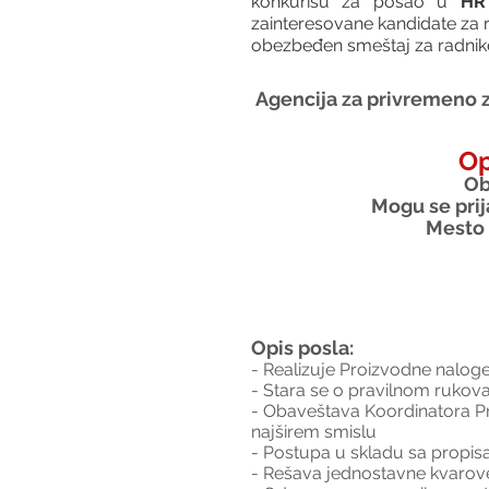
konkurišu za posao u 
HR 
zainteresovane kandidate za 
obezbeđen smeštaj za radnike 
Agencija za privremeno z
Op
Ob
Mogu se prija
Mesto 
Opis posla:
- Realizuje Proizvodne nalog
- Stara se o pravilnom rukova
- Obaveštava Koordinatora Pr
najširem smislu
- Postupa u skladu sa propi
- Rešava jednostavne kvarove