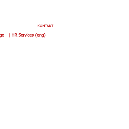
KONTAKT
uge
|
HR Services (eng)