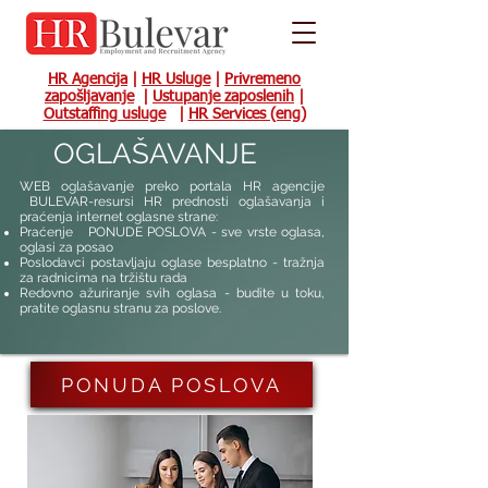
HR Agencija
|
HR Usluge
|
Privremeno
zapošljavanje
|
Ustupanje zaposlenih
|
Outstaffing usluge
|
HR Services (eng)
OGLAŠAVANJE
WEB oglašavanje preko portala HR agencije
BULEVAR-resursi HR prednosti oglašavanja i
praćenja internet oglasne strane:
Praćenje PONUDE POSLOVA - sve vrste oglasa,
oglasi za posao
Poslodavci postavljaju oglase besplatno - tražnja
za radnicima na tržištu rada
Redovno ažuriranje svih oglasa - budite u toku,
pratite oglasnu stranu za poslove.
PONUDA POSLOVA