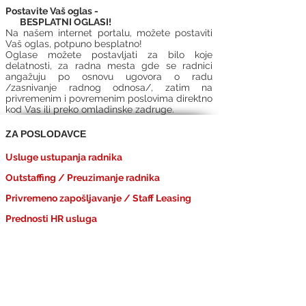
Postavite Vaš oglas -
BESPLATNI OGLASI!
Na našem internet portalu, možete postaviti
Vaš oglas, potpuno besplatno!
Oglase možete postavljati za bilo koje
delatnosti, za radna mesta gde se radnici
angažuju po osnovu ugovora o radu
/zasnivanje radnog odnosa/, zatim na
privremenim i povremenim poslovima direktno
kod Vas ili preko omladinske zadruge.
ZA POSLODAVCE
Usluge ustupanja radnika
Outstaffing / Preuzimanje radnika
Privremeno zapošljavanje / Staff Leasing
Prednosti HR usluga
Cena HR usluga
ZA KANDIDATE
Oglasi za posao