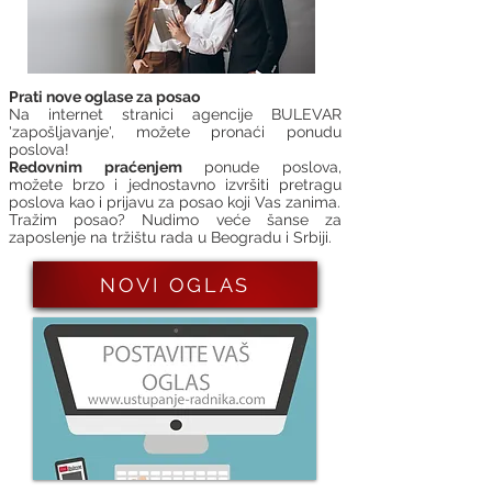
Prati nove oglase za posao
Na internet stranici agencije BULEVAR
'zapošljavanje', možete pronaći ponudu
poslova!
Redovnim praćenjem
ponude poslova,
možete brzo i jednostavno izvršiti pretragu
poslova kao i prijavu za posao koji Vas zanima.
Tražim posao? Nudimo veće šanse za
zaposlenje na tržištu rada u Beogradu i Srbiji.
NOVI OGLAS