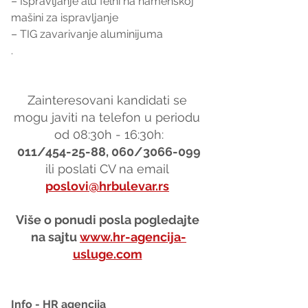
– Ispravljanje alu felni na namenskoj 
mašini za ispravljanje
– TIG zavarivanje aluminijuma
.
Zainteresovani kandidati se 
mogu javiti na telefon u periodu 
od 08:30h - 16:30h:
011/454-25-88, 060/3066-099
ili poslati CV na email 
poslovi@hrbulevar.rs
Više o ponudi posla pogledajte 
na sajtu 
www.hr-agencija-
usluge.com
Info - HR agencija 