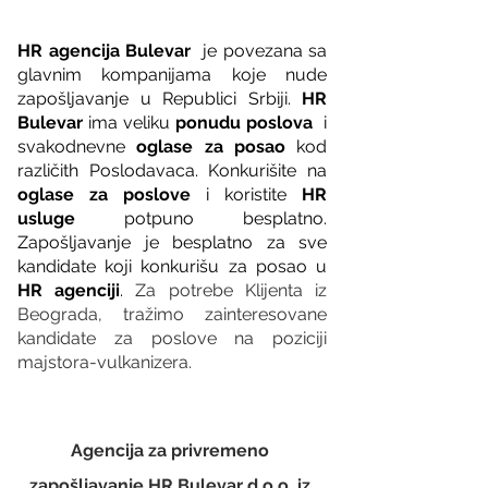
HR agencija Bulevar
  je povezana sa 
glavnim kompanijama koje nude 
zapošljavanje u Republici Srbiji. 
HR 
Bulevar 
ima veliku 
ponudu poslova
  i 
svakodnevne 
oglase za posao
 kod 
različith Poslodavaca. Konkurišite na 
oglase za poslove
 i koristite 
HR 
usluge
 potpuno besplatno. 
Zapošljavanje je besplatno za sve 
kandidate koji konkurišu za posao u 
HR agenciji
. 
Za potrebe Klijenta iz 
Beograda, tražimo zainteresovane 
kandidate za poslove na poziciji 
majstora-vulkanizera.
Agencija za privremeno 
zapošljavanje HR Bulevar d.o.o. iz 