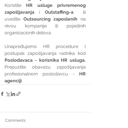
Koristite 
HR usluge privremenog 
zapošljavanja
 i 
Outstaffing-a
  ili 
uvedite 
Outsourcing zaposlenih
 na 
nivou kompanije ili pojedinih 
organizacionih delova.
Unapređujemo HR procedure I 
postupak zapošljavanja radnika kod 
Poslodavaca - korisnika HR usluga. 
Prepustite obavezu zapošljavanja 
profesionalnom poslodavcu - 
HR 
agenciji
.
Comments