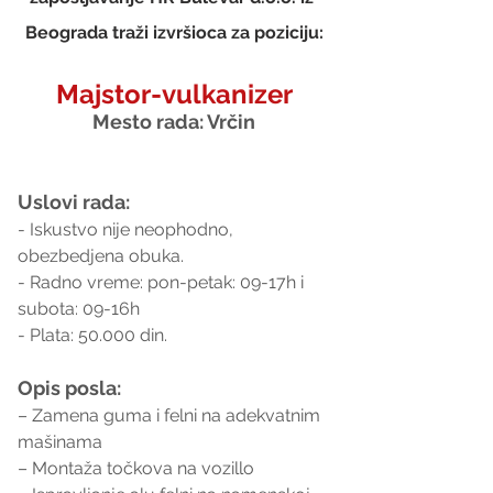
Beograda traži izvršioca za poziciju:
Majstor-vulkanizer
Mesto rada: Vrčin
Uslovi rada:
- Iskustvo nije neophodno, 
obezbedjena obuka.
- Radno vreme: pon-petak: 09-17h i 
subota: 09-16h
- Plata: 50.000 din.
Opis posla:
– Zamena guma i felni na adekvatnim 
mašinama
– Montaža točkova na vozillo