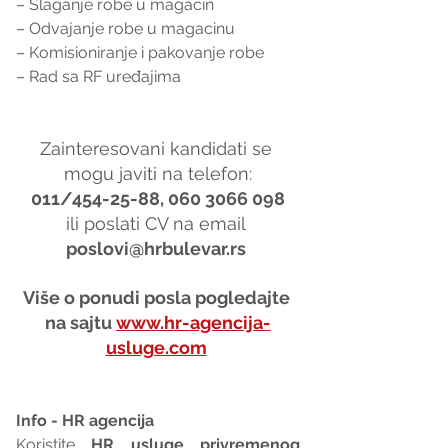
– Slaganje robe u magacin
– Odvajanje robe u magacinu
– Komisioniranje i pakovanje robe
– Rad sa RF uređajima
Zainteresovani kandidati se 
mogu javiti na telefon:
011/454-25-88, 060 3066 098
ili poslati CV na email 
poslovi@hrbulevar.rs 
Više o ponudi posla pogledajte 
na sajtu 
www.hr-agencija-
usluge.com
Info - HR agencija 
Koristite 
HR usluge privremenog 