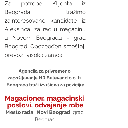
Za potrebe Klijenta iz 
Beograda, tražimo 
zainteresovane kandidate iz 
Aleksinca, za rad u magacinu 
u Novom Beogradu – grad 
Beograd. Obezbeđen smeštaj, 
prevoz i visoka zarada. 
Agencija za privremeno 
zapošljavanje HR Bulevar d.o.o. iz 
Beograda traži izvršioca za poziciju:
Magacioner, magacinski 
poslovi, odvajanje robe
Mesto rada : Novi Beograd
, grad 
Beograd