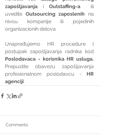
zapošljavanja
 i 
Outstaffing-a
  ili 
uvedite 
Outsourcing zaposlenih
 na 
nivou kompanije ili pojedinih 
organizacionih delova.
Unapređujemo HR procedure I 
postupak zapošljavanja radnika kod 
Poslodavaca - korisnika HR usluga. 
Prepustite obavezu zapošljavanja 
profesionalnom poslodavcu - 
HR 
agenciji
.
Comments