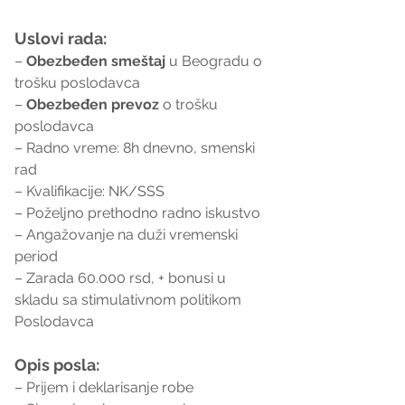
Uslovi rada:
– 
Obezbeđen smeštaj
 u Beogradu o 
trošku poslodavca
– 
Obezbeđen prevoz
 o trošku 
poslodavca
– Radno vreme: 8h dnevno, smenski 
rad
– Kvalifikacije: NK/SSS
– Poželjno prethodno radno iskustvo
– Angažovanje na duži vremenski 
period
– Zarada 60.000 rsd, + bonusi u 
skladu sa stimulativnom politikom 
Poslodavca
Opis posla:
– Prijem i deklarisanje robe