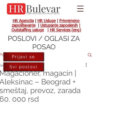
HR Agencija
|
HR Usluge
|
Privremeno
zapošljavanje
|
Ustupanje zaposlenih
|
Outstaffing usluge
|
HR Services (eng)
POSLOVI / OGLASI ZA
POSAO
Post
Prijavi se
Sep 3, 2022
Svi poslovi
Magacioner, magacin |
Aleksinac – Beograd +
smeštaj, prevoz, zarada
60. 000 rsd