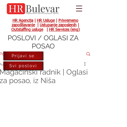
HR Agencija
|
HR Usluge
|
Privremeno
zapošljavanje
|
Ustupanje zaposlenih
|
Outstaffing usluge
|
HR Services (eng)
POSLOVI / OGLASI ZA
POSAO
Post
Prijavi se
Aug 19, 2022
Svi poslovi
Magacinski radnik | Oglasi
za posao, iz Niša