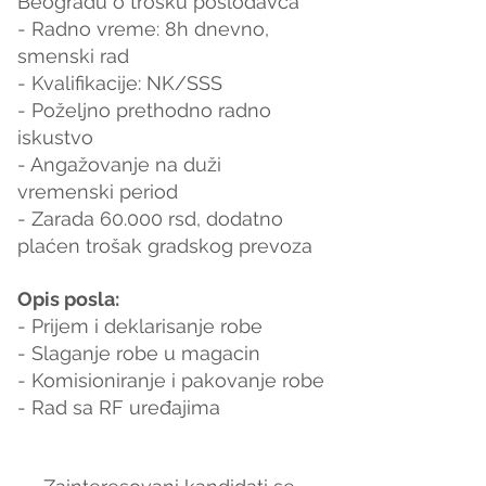
Beogradu o trosku poslodavca
- Radno vreme: 8h dnevno, 
smenski rad
- Kvalifikacije: NK/SSS
- Poželjno prethodno radno 
iskustvo
- Angažovanje na duži 
vremenski period
- Zarada 60.000 rsd, dodatno 
plaćen trošak gradskog prevoza
Opis posla:
- Prijem i deklarisanje robe
- Slaganje robe u magacin
- Komisioniranje i pakovanje robe
- Rad sa RF uređajima