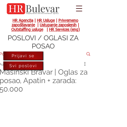
HR Agencija
|
HR Usluge
|
Privremeno
zapošljavanje
|
Ustupanje zaposlenih
|
Outstaffing usluge
|
HR Services (eng)
POSLOVI / OGLASI ZA
POSAO
Post
Prijavi se
Aug 11, 2023
Svi poslovi
Mašinski Bravar | Oglas za
posao, Apatin + zarada:
50.000