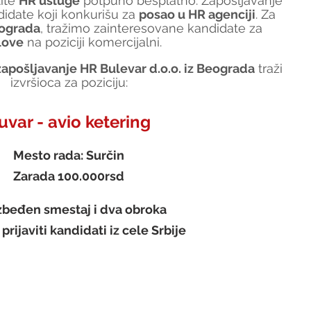
tite 
HR usluge
 potpuno besplatno. Zapošljavanje 
idate koji konkurišu za 
posao u HR agenciji
. Za 
ograda
, tražimo zainteresovane kandidate za 
love
 na poziciji komercijalni.
apošljavanje HR Bulevar d.o.o. iz Beograda
 traži 
izvršioca za poziciju:
uvar - avio ketering
Mesto rada: Surčin
Zarada 100.000rsd
beđen smestaj i dva obroka
rijaviti kandidati iz cele Srbije 