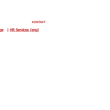
KONTAKT
uge
|
HR Services (eng)