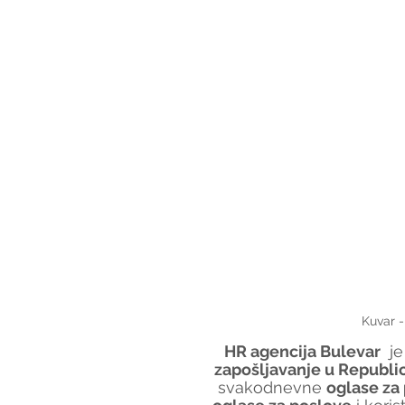
Kuvar -
HR agencija Bulevar
  
zapošljavanje u Republici
svakodnevne 
oglase za