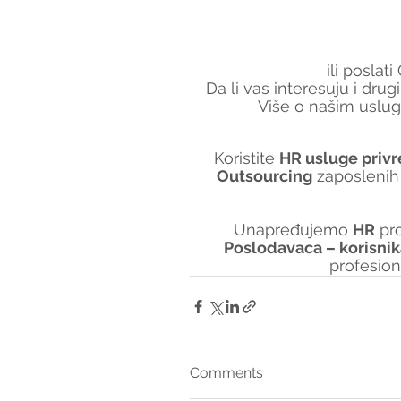
ili poslat
Da li vas interesuju i dru
Više o našim uslug
Koristite 
HR usluge privr
Outsourcing
 zaposlenih
Unapređujemo 
HR
 pr
Poslodavaca – korisni
profesio
Comments