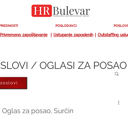
PREDNOSTI
POSLODAVCI
POSLOVI
Privremeno zapošljavanje
|
Ustupanje zaposlenih
|
Outstaffing usl
SLOVI / OGLASI ZA POSAO
 poslovi
| Oglas za posao, Surčin