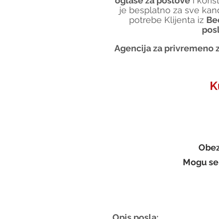
oglase za poslove
 i koris
je besplatno za sve kand
potrebe Klijenta iz 
Be
pos
Agencija za privremeno z
K
Obez
Mogu se p
Opis posla: