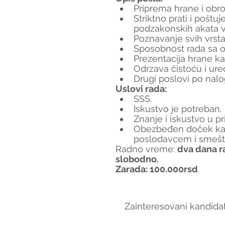
Priprema hrane i obr
Striktno prati i poštuj
podzakonskih akata 
Poznavanje svih vrst
Sposobnost rada sa 
Prezentacija hrane k
Odrzava čistoću i ur
Drugi poslovi po nal
Uslovi rada:
SSS.
Iskustvo je potreban.
Znanje i iskustvo u p
Obezbeđen doček kan
poslodavcem i smešta
Radno vreme: 
dva dana r
slobodno.
Zarada: 100.000rsd
Zainteresovani kandidat