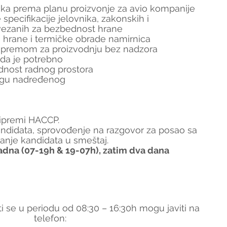
oka prema planu proizvonje za avio kompanije
e specifikacije jelovnika, zakonskih i 
vezanih za bezbednost hrane 
a hrane i termičke obrade namirnica
opremom za proizvodnju bez nadzora
ada je potrebno
ednost radnog prostora
ogu nadređenog 
ripremi HACCP.
didata, sprovođenje na razgovor za posao sa 
nje kandidata u smeštaj.
adna (07-19h & 19-07h), zatim dva dana 
i se u periodu od 08:30 – 16:30h mogu javiti na 
telefon: