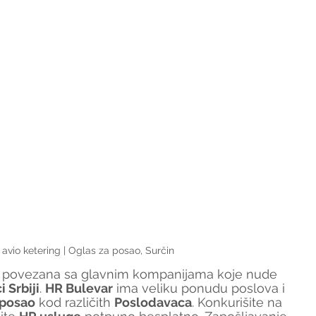
 avio ketering | Oglas za posao, Surčin
je povezana sa glavnim kompanijama koje nude 
 Srbiji
. 
HR Bulevar
 ima veliku ponudu poslova i 
 posao
 kod različith 
Poslodavaca
. Konkurišite na 