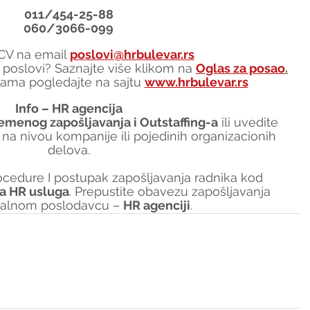
011/454-25-88
060/3066-099
i CV na email 
poslovi@hrbulevar.rs
gi poslovi? Saznajte više klikom na 
Oglas za posao
.
ama pogledajte na sajtu 
www.hrbulevar.rs
Info – HR agencija
emenog zapošljavanja i Outstaffing-a
 ili uvedite 
 na nivou kompanije ili pojedinih organizacionih 
delova.
ocedure I postupak zapošljavanja radnika kod 
ka HR usluga
. Prepustite obavezu zapošljavanja 
nalnom poslodavcu – 
HR agenciji
.