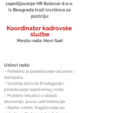
zapošljavanje HR Bulevar d.o.o. 
iz Beograda traži izvršioca za 
poziciju:
Koordinator kadrovske 
službe
Mesto rada: Novi Sad
Uslovi rada:
– Potrebno je posedovanje računara i 
štampača.
– Vozačka dozvola B kategorije i 
posedovanje sopstvenog vozila.
– Poželjno iskustvo u oblasti 
ekonomije, prava i administracije.
– Radno vreme: Angažovanje po 