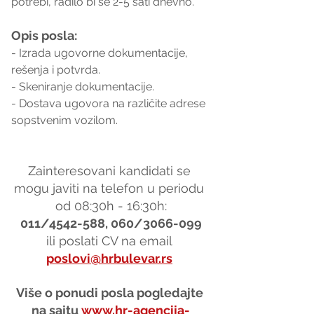
potrebi, radilo bi se 2-5 sati dnevno.
Opis posla:
- Izrada ugovorne dokumentacije, 
rešenja i potvrda.
- Skeniranje dokumentacije.
- Dostava ugovora na različite adrese 
sopstvenim vozilom.
Zainteresovani kandidati se 
mogu javiti na telefon u periodu 
od 08:30h - 16:30h:
011/4542-588, 060/3066-099
ili poslati CV na email 
poslovi@hrbulevar.rs
Više o ponudi posla pogledajte 
na sajtu 
www.hr-agencija-