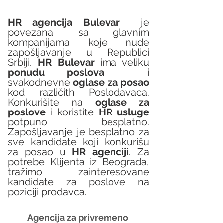
HR agencija Bulevar
  je 
povezana sa glavnim 
kompanijama koje nude 
zapošljavanje u Republici 
Srbiji. 
HR Bulevar 
ima veliku 
ponudu poslova
  i 
svakodnevne 
oglase za posao
kod različith Poslodavaca. 
Konkurišite na 
oglase za 
poslove
 i koristite 
HR usluge
potpuno besplatno. 
Zapošljavanje je besplatno za 
sve kandidate koji konkurišu 
za posao u 
HR agenciji
. Za 
potrebe Klijenta iz Beograda, 
tražimo zainteresovane 
kandidate za poslove na 
poziciji prodavca.
Agencija za privremeno 