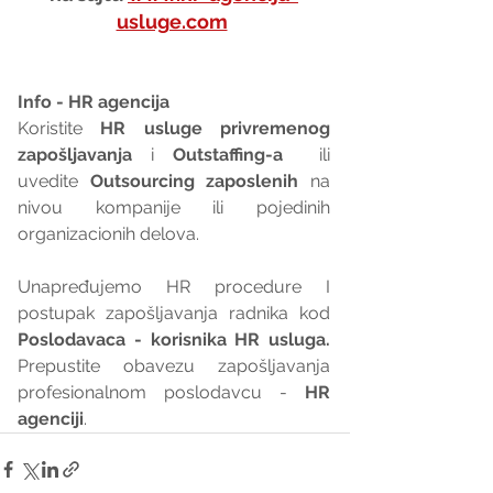
usluge.com
Info - HR agencija 
Koristite 
HR usluge privremenog 
zapošljavanja
 i 
Outstaffing-a
  ili 
uvedite 
Outsourcing zaposlenih
 na 
nivou kompanije ili pojedinih 
organizacionih delova.
Unapređujemo HR procedure I 
postupak zapošljavanja radnika kod 
Poslodavaca - korisnika HR usluga. 
Prepustite obavezu zapošljavanja 
profesionalnom poslodavcu - 
HR 
agenciji
.