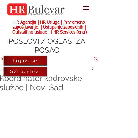
HR Agencija
|
HR Usluge
|
Privremeno
zapošljavanje
|
Ustupanje zaposlenih
|
Outstaffing usluge
|
HR Services (eng)
POSLOVI / OGLASI ZA
POSAO
Post
Prijavi se
Jun 16, 2023
Svi poslovi
Koordinator kadrovske
službe | Novi Sad