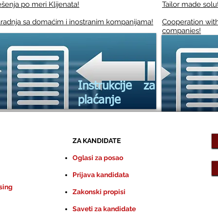
šenja po meri Klijenata!
Tailor made solu
radnja sa domaćim i inostranim kompanijama!
Cooperation with
companies!
Instrukcije za
plaćanje
ZA KANDIDATE
Oglasi za posao
Prijava kandidata
sing
Zakonski propisi
Saveti za kandidate