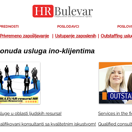
PREDNOSTI
POSLODAVCI
POSLOVI
Privremeno zapošljavanje
|
Ustupanje zaposlenih
|
Outstaffing usl
onuda usluga ino-klijentima
Kadrovske
usluge
*Ponuda klijentima iz regiona
luge u oblasti ljudskih resursa!
Services in the 
alifikovani konsultanti sa kvalitetnim iskustvom!
Qualified consul