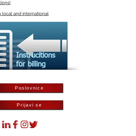
tions!
 local and international
Instrucitions
for billing
Poslovnice
Prijavi se