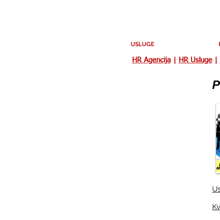
USLUGE
HR Agencija
|
HR Usluge
|
P
Us
Kv