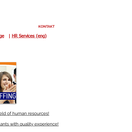
KONTAKT
uge
|
HR Services (eng)
HR services
*
Offer in English
Outstaffing Services
Temporary Employment
field of human resources!
tants with quality experience!