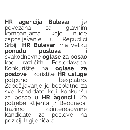
HR agencija Bulevar
  je 
povezana sa glavnim 
kompanijama koje nude 
zapošljavanje u Republici 
Srbiji. 
HR Bulevar 
ima veliku 
ponudu poslova
  i 
svakodnevne 
oglase za posao
kod različith Poslodavaca. 
Konkurišite na 
oglase za 
poslove
 i koristite 
HR usluge
potpuno besplatno. 
Zapošljavanje je besplatno za 
sve kandidate koji konkurišu 
za posao u 
HR agenciji
. Za 
potrebe Klijenta iz Beograda, 
tražimo zainteresovane 
kandidate za poslove na 
poziciji higijeničara.