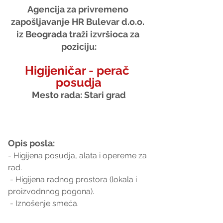
Agencija za privremeno 
zapošljavanje HR Bulevar d.o.o. 
iz Beograda traži izvršioca za 
poziciju:
Higijeničar - perač 
posudja
Mesto rada: Stari grad
Opis posla:
- Higijena posudja, alata i opereme za 
rad.
 - Higijena radnog prostora (lokala i 
proizvodnnog pogona).
 - Iznošenje smeća.