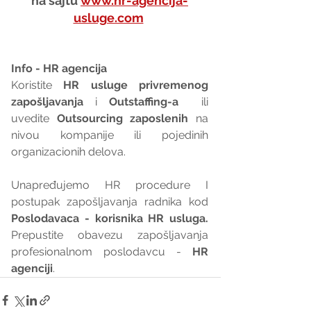
na sajtu 
www.hr-agencija-
usluge.com
Info - HR agencija 
Koristite 
HR usluge privremenog 
zapošljavanja
 i 
Outstaffing-a
  ili 
uvedite 
Outsourcing zaposlenih
 na 
nivou kompanije ili pojedinih 
organizacionih delova.
Unapređujemo HR procedure I 
postupak zapošljavanja radnika kod 
Poslodavaca - korisnika HR usluga. 
Prepustite obavezu zapošljavanja 
profesionalnom poslodavcu - 
HR 
agenciji
.