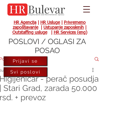
HR Agencija
|
HR Usluge
|
Privremeno
zapošljavanje
|
Ustupanje zaposlenih
|
Outstaffing usluge
|
HR Services (eng)
POSLOVI / OGLASI ZA
POSAO
Post
Prijavi se
Jun 22, 2023
Svi poslovi
Higijeničar - perač posudja
| Stari Grad, zarada 50.000
rsd. + prevoz