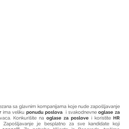
vezana sa glavnim kompanijama koje nude zapošljavanje 
r 
ima veliku 
ponudu poslova
  i svakodnevne 
oglase za 
vaca. Konkurišite na 
oglase za poslove
 i koristite 
HR 
 Zapošljavanje je besplatno za sve kandidate koji 