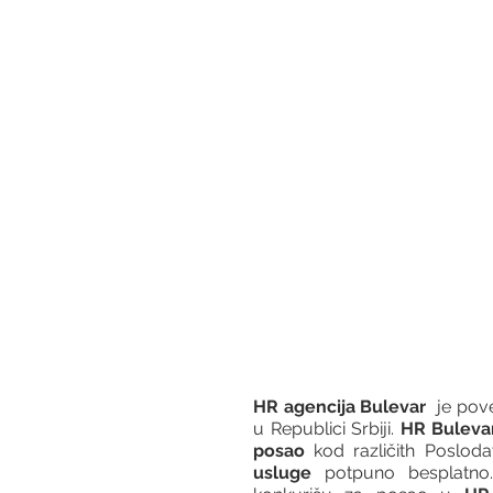
HR agencija Bulevar
  je po
u Republici Srbiji. 
HR Buleva
posao
 kod različith Posloda
usluge
 potpuno besplatno.