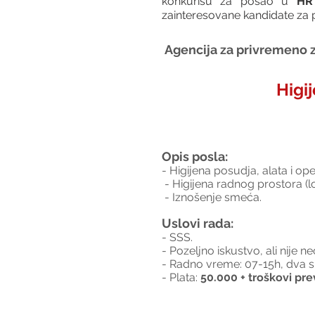
konkurišu za posao u 
HR 
zainteresovane kandidate za po
Agencija za privremeno z
Higi
Opis posla:
- Higijena posudja, alata i op
 - Higijena radnog prostora (
 - Iznošenje smeća.
Uslovi rada:
- SSS.
- Pozeljno iskustvo, ali nije 
- Radno vreme: 07-15h, dva 
- Plata: 
50.000 + troškovi pre