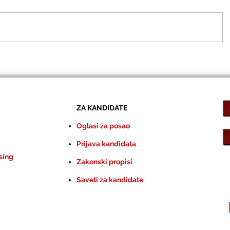
ZA KANDIDATE
Oglasi za posao
Prijava kandidata
sing
Zakonski propisi
Saveti za kandidate