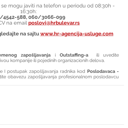
 se mogu javiti na telefon u periodu od 08:30h - 
16:30h:
/4542-588, 060/3066-099
 CV na email 
poslovi@hrbulevar.rs
ledajte na sajtu 
www.hr-agencija-usluge.com
emenog zapošljavanja
 i 
Outstaffing-a
  ili uvedite 
nivou kompanije ili pojedinih organizacionih delova.
I postupak zapošljavanja radnika kod 
Poslodavaca - 
tite obavezu zapošljavanja profesionalnom poslodavcu 