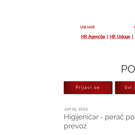
USLUGE
HR Agencija
|
HR Usluge
|
PO
Prijavi se
Svi
Jun 15, 2023
Higijeničar - perač po
prevoz