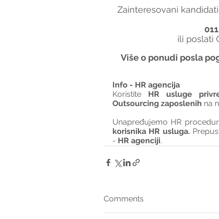
Zainteresovani kandidati
011
ili poslati
Više o ponudi posla pog
Info - HR agencija 
Koristite 
HR usluge privr
Outsourcing zaposlenih
 na 
Unapređujemo HR procedure 
korisnika HR usluga. 
Prepus
- 
HR agenciji
.
Comments