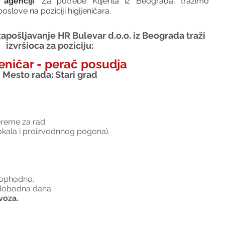
agenciji
. Za potrebe Klijenta iz Beograda, tražimo 
slove na poziciji higijeničara.
apošljavanje HR Bulevar d.o.o. iz Beograda traži 
izvršioca za poziciju:
jeničar - perač posudja
Mesto rada: Stari grad
ereme za rad.
lokala i proizvodnnog pogona).
neophodno.
slobodna dana.
voza.