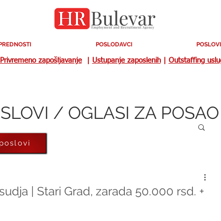
PREDNOSTI
POSLODAVCI
POSLOVI
Privremeno zapošljavanje
|
Ustupanje zaposlenih
|
Outstaffing usl
SLOVI / OGLASI ZA POSAO
 poslovi
sudja | Stari Grad, zarada 50.000 rsd. +