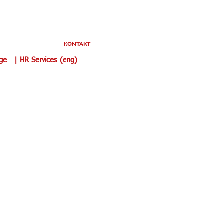
KONTAKT
uge
|
HR Services (eng)