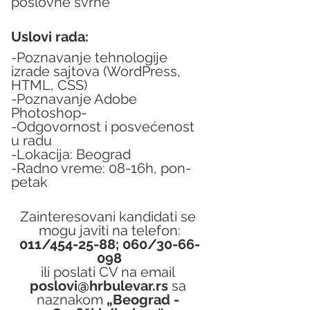
poslovne svrhe
Uslovi rada:
-Poznavanje tehnologije 
izrade sajtova (WordPress, 
HTML, CSS)
-Poznavanje Adobe 
Photoshop-
-Odgovornost i posvećenost 
u radu
-Lokacija: Beograd
-Radno vreme: 08-16h, pon-
petak
Zainteresovani kandidati se 
mogu javiti na telefon:
011/454-25-88; 060/30-66-
098
ili poslati CV na email 
poslovi@hrbulevar.rs 
sa 
naznakom 
„Beograd - 