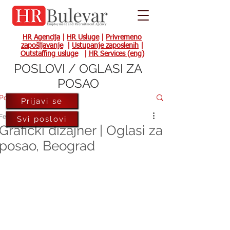
HR Agencija
|
HR Usluge
|
Privremeno
zapošljavanje
|
Ustupanje zaposlenih
|
Outstaffing usluge
|
HR Services (eng)
POSLOVI / OGLASI ZA
POSAO
Post
Prijavi se
Feb 25, 2022
Svi poslovi
Grafički dizajner | Oglasi za
posao, Beograd