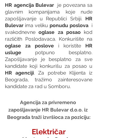
HR agencija Bulevar
  je povezana sa 
glavnim kompanijama koje nude 
zapošljavanje u Republici Srbiji. 
HR 
Bulevar 
ima veliku 
ponudu poslova
  i 
svakodnevne 
oglase za posao
 kod 
različith Poslodavaca. Konkurišite na 
oglase za poslove
 i koristite 
HR 
usluge
 potpuno besplatno. 
Zapošljavanje je besplatno za sve 
kandidate koji konkurišu za posao u 
HR agenciji
. Za potrebe Klijenta iz 
Beograda, tražimo zainteresovane 
kandidate za rad u Somboru. 
Agencija za privremeno 
zapošljavanje HR Bulevar d.o.o. iz 
Beograda traži izvršioca za poziciju:
Električar