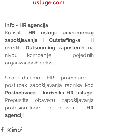
usluge.com
Info - HR agencija 
Koristite 
HR usluge privremenog 
zapošljavanja
 i 
Outstaffing-a
  ili 
uvedite 
Outsourcing zaposlenih
 na 
nivou kompanije ili pojedinih 
organizacionih delova.
Unapređujemo HR procedure I 
postupak zapošljavanja radnika kod 
Poslodavaca - korisnika HR usluga. 
Prepustite obavezu zapošljavanja 
profesionalnom poslodavcu - 
HR 
agenciji
.