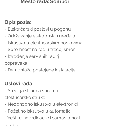
Mesto rada: Sombor
Opis posla:
- Električarski poslovi u pogonu
- Održavanje elektronskih uređaja
- Iskustvo u električarskim poslovima
- Spremnost na rad u trećoj smeni
- Izvođenje servisnih radnji i 
popravaka
- Demontaža postojeće instalacije
Uslovi rada:
- Srednja stručna sprema 
električarske struke
- Neophodno iskustvo u elektronici
- Poželjno isksutvo u automatici
- Veština koordinacije i samostalnost 
u radu