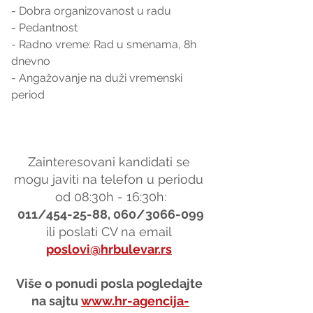
- Dobra organizovanost u radu
- Pedantnost
- Radno vreme: Rad u smenama, 8h 
dnevno
- Angažovanje na duži vremenski 
period
Zainteresovani kandidati se 
mogu javiti na telefon u periodu 
od 08:30h - 16:30h:
011/454-25-88, 060/3066-099
ili poslati CV na email 
poslovi@hrbulevar.rs
Više o ponudi posla pogledajte 
na sajtu 
www.hr-agencija-