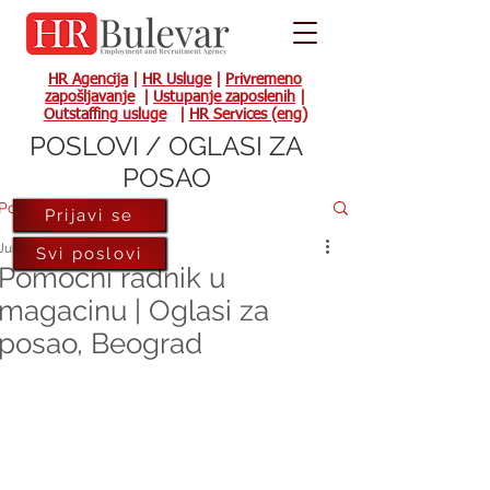
HR Agencija
|
HR Usluge
|
Privremeno
zapošljavanje
|
Ustupanje zaposlenih
|
Outstaffing usluge
|
HR Services (eng)
POSLOVI / OGLASI ZA
POSAO
Post
Prijavi se
Jun 9, 2020
Svi poslovi
Pomoćni radnik u
magacinu | Oglasi za
posao, Beograd