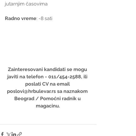
jutarnjim časovima
Radno vreme
: -8 sati
Zainteresovani kandidati se mogu 
javiti na telefon - 011/454-2588, ili 
poslati CV na email 
poslovi@hrbulevar.rs sa naznakom 
Beograd / Pomoćni radnik u 
magacinu.