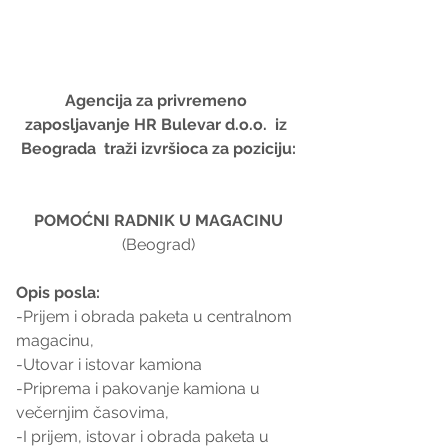
Agencija za privremeno 
zaposljavanje HR Bulevar d.o.o.  iz 
Beograda  traži izvršioca za poziciju:
POMOĆNI RADNIK U MAGACINU
(Beograd)
Opis posla:
-Prijem i obrada paketa u centralnom 
magacinu,
-Utovar i istovar kamiona
-Priprema i pakovanje kamiona u 
večernjim časovima,
-I prijem, istovar i obrada paketa u 