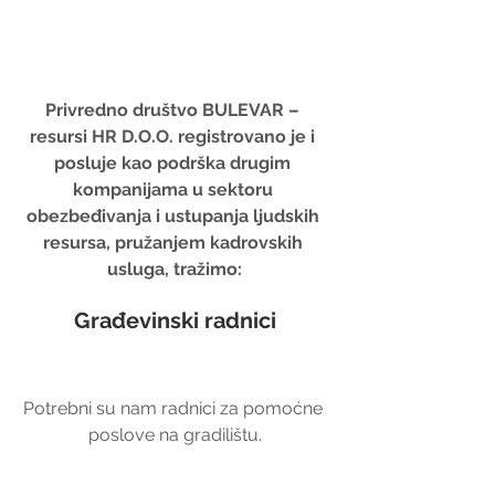
Privredno društvo BULEVAR – 
resursi HR D.O.O. registrovano je i 
posluje kao podrška drugim 
kompanijama u sektoru 
obezbeđivanja i ustupanja ljudskih 
resursa, pružanjem kadrovskih 
usluga, tražimo:
Građevinski radnici
Potrebni su nam radnici za pomoćne 
poslove na gradilištu.