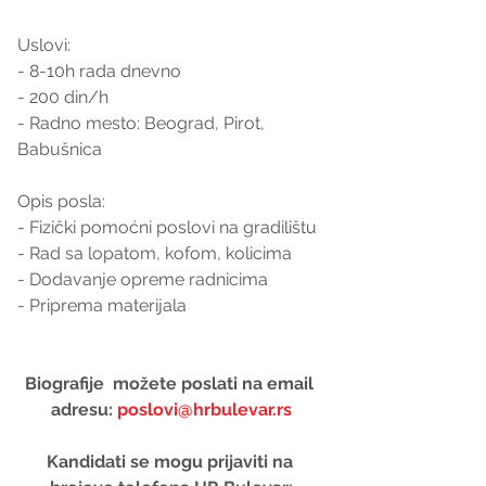
Uslovi:
- 8-10h rada dnevno
- 200 din/h
- Radno mesto: Beograd, Pirot, 
Babušnica
Opis posla:
- Fizički pomoćni poslovi na gradilištu
- Rad sa lopatom, kofom, kolicima
- Dodavanje opreme radnicima
- Priprema materijala
Biografije  možete poslati na email 
adresu: 
poslovi@hrbulevar.rs
Kandidati se mogu prijaviti na 