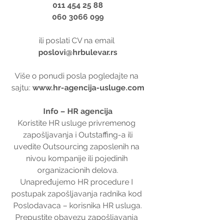
011 454 25 88
060 3066 099
ili poslati CV na email 
poslovi@hrbulevar.rs
Više o ponudi posla pogledajte na 
sajtu: 
www.hr-agencija-usluge.com
Info – HR agencija
Koristite HR usluge privremenog 
zapošljavanja i Outstaffing-a ili
uvedite Outsourcing zaposlenih na 
nivou kompanije ili pojedinih 
organizacionih delova.
Unapređujemo HR procedure I 
postupak zapošljavanja radnika kod 
Poslodavaca – korisnika HR usluga.
Prepustite obavezu zapošljavanja 