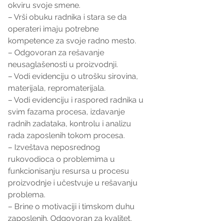
okviru svoje smene.
– Vrši obuku radnika i stara se da 
operateri imaju potrebne 
kompetence za svoje radno mesto.
– Odgovoran za rešavanje 
neusaglašenosti u proizvodnji.
– Vodi evidenciju o utrošku sirovina, 
materijala, repromaterijala.
– Vodi evidenciju i raspored radnika u 
svim fazama procesa, izdavanje 
radnih zadataka, kontrolu i analizu 
rada zaposlenih tokom procesa.
– Izveštava neposrednog 
rukovodioca o problemima u 
funkcionisanju resursa u procesu 
proizvodnje i učestvuje u rešavanju 
problema.
– Brine o motivaciji i timskom duhu 
zaposlenih. Odgovoran za kvalitet, 