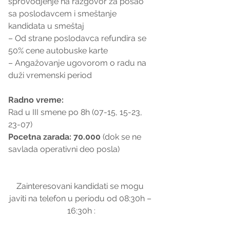
sprovodjenje na razgovor za posao 
sa poslodavcem i smeštanje 
kandidata u smeštaj
– Od strane poslodavca refundira se 
50% cene autobuske karte
– Angažovanje ugovorom o radu na 
duži vremenski period
Radno vreme:
Rad u III smene po 8h (07-15, 15-23, 
23-07)
Pocetna zarada: 70.000
 (dok se ne 
savlada operativni deo posla)
Zainteresovani kandidati se mogu 
javiti na telefon u periodu od 08:30h – 
16:30h :