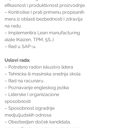
efikasnost i produktivnost proizvodnje.
– Kontrolise I prati primenu propisanih 
mera iz oblasti bezbednosti I zdravlja 
na radu.
– Implementira Lean manufacturing 
alate (Kaizen, TPM, 5S…)
– Rad u SAP-u.
Uslovi rada:
– Potrebno radon iskustvo lidera
– Tehnicka ili masinska srednja skola
– Rad na racunaru
– Poznavanje engleskog jezika
– Liderske I organizacione 
sposobnosti
– Sposobnost izgradnje 
medjuljudskih odnosa
– Obezbedjen doček kandidata, 