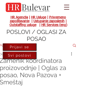
HR Agencija
|
HR Usluge
|
Privremeno
zapošljavanje
|
Ustupanje zaposlenih
|
Outstaffing usluge
|
HR Services (eng)
POSLOVI / OGLASI ZA
POSAO
Post
Prijavi se
Oct 9, 2023
Svi poslovi
Zamenik koordinatora
proizovodnje | Oglas za
posao, Nova Pazova +
Smeštaj