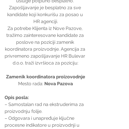
usluge potpuno besplatno. 
Zapošljavanje je besplatno za sve 
kandidate koji konkurišu za posao u 
HR agenciji.
Za potrebe Klijenta iz Nove Pazove, 
tražimo zainteresovane kandidate za 
poslove na poziciji zamenik 
koordinatora proizvodnje. Agencija za 
privremeno zapošljavanje HR Bulevar 
d.o.o. traži izvršioca za poziciju:
Zamenik koordinatora proizovodnje
Mesto rada: 
Nova Pazova
Opis posla:
– Samostalan rad na ekstruderima za 
proizvodnju folije.
– Odgovara i unapređuje ključne 
procesne indikatore u proizvodnji u 