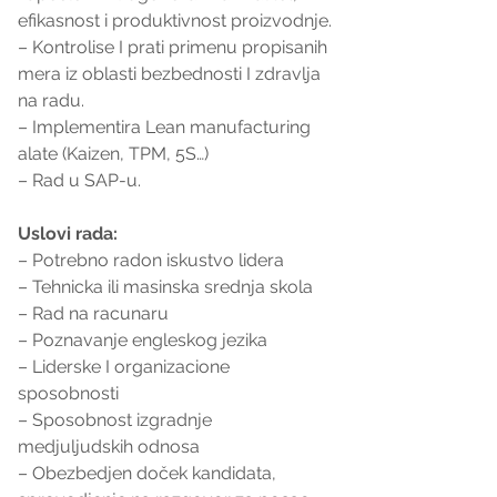
efikasnost i produktivnost proizvodnje.
– Kontrolise I prati primenu propisanih 
mera iz oblasti bezbednosti I zdravlja 
na radu.
– Implementira Lean manufacturing 
alate (Kaizen, TPM, 5S…)
– Rad u SAP-u.
Uslovi rada:
– Potrebno radon iskustvo lidera
– Tehnicka ili masinska srednja skola
– Rad na racunaru
– Poznavanje engleskog jezika
– Liderske I organizacione 
sposobnosti
– Sposobnost izgradnje 
medjuljudskih odnosa
– Obezbedjen doček kandidata, 