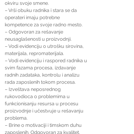
okviru svoje smene.
– Vrši obuku radnika i stara se da 
operateri imaju potrebne 
kompetence za svoje radno mesto.
– Odgovoran za rešavanje 
neusaglašenosti u proizvodnji.
– Vodi evidenciju o utrošku sirovina, 
materijala, repromaterijala.
– Vodi evidenciju i raspored radnika u 
svim fazama procesa, izdavanje 
radnih zadataka, kontrolu i analizu 
rada zaposlenih tokom procesa.
– Izveštava neposrednog 
rukovodioca o problemima u 
funkcionisanju resursa u procesu 
proizvodnje i učestvuje u rešavanju 
problema.
– Brine o motivaciji i timskom duhu 
zaposlenih. Odgovoran za kvalitet, 