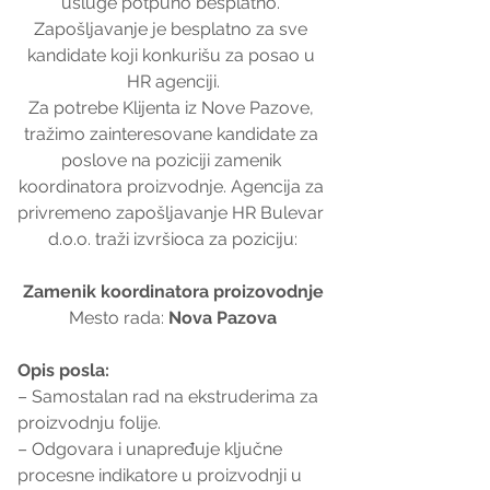
usluge potpuno besplatno. 
Zapošljavanje je besplatno za sve 
kandidate koji konkurišu za posao u 
HR agenciji.
Za potrebe Klijenta iz Nove Pazove, 
tražimo zainteresovane kandidate za 
poslove na poziciji zamenik 
koordinatora proizvodnje. Agencija za 
privremeno zapošljavanje HR Bulevar 
d.o.o. traži izvršioca za poziciju:
Zamenik koordinatora proizovodnje
Mesto rada: 
Nova Pazova
Opis posla:
– Samostalan rad na ekstruderima za 
proizvodnju folije.
– Odgovara i unapređuje ključne 
procesne indikatore u proizvodnji u 