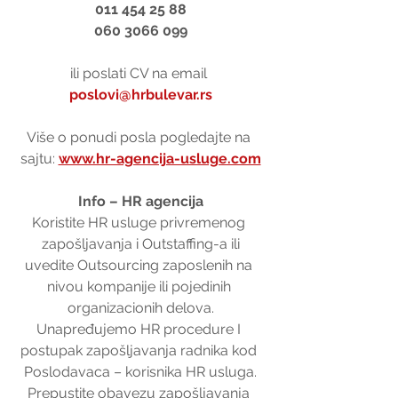
011 454 25 88
060 3066 099
ili poslati CV na email 
poslovi@hrbulevar.rs
Više o ponudi posla pogledajte na 
sajtu: 
www.hr-agencija-usluge.com
Info – HR agencija
Koristite HR usluge privremenog 
zapošljavanja i Outstaffing-a ili
uvedite Outsourcing zaposlenih na 
nivou kompanije ili pojedinih 
organizacionih delova.
Unapređujemo HR procedure I 
postupak zapošljavanja radnika kod 
Poslodavaca – korisnika HR usluga.
Prepustite obavezu zapošljavanja 