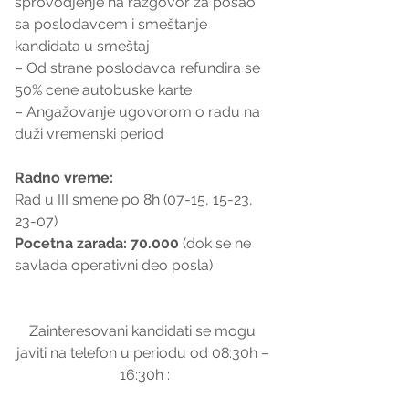
sprovodjenje na razgovor za posao 
sa poslodavcem i smeštanje 
kandidata u smeštaj
– Od strane poslodavca refundira se 
50% cene autobuske karte
– Angažovanje ugovorom o radu na 
duži vremenski period
Radno vreme:
Rad u III smene po 8h (07-15, 15-23, 
23-07)
Pocetna zarada: 70.000
 (dok se ne 
savlada operativni deo posla)
Zainteresovani kandidati se mogu 
javiti na telefon u periodu od 08:30h – 
16:30h :