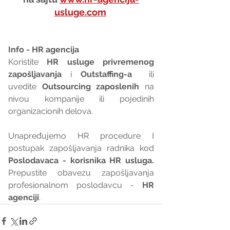
usluge.com
Info - HR agencija 
Koristite 
HR usluge privremenog 
zapošljavanja
 i 
Outstaffing-a
  ili 
uvedite 
Outsourcing zaposlenih
 na 
nivou kompanije ili pojedinih 
organizacionih delova.
Unapređujemo HR procedure I 
postupak zapošljavanja radnika kod 
Poslodavaca - korisnika HR usluga. 
Prepustite obavezu zapošljavanja 
profesionalnom poslodavcu - 
HR 
agenciji
.