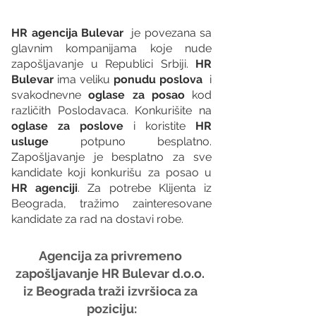
HR agencija Bulevar
  je povezana sa 
glavnim kompanijama koje nude 
zapošljavanje u Republici Srbiji. 
HR 
Bulevar 
ima veliku 
ponudu poslova
  i 
svakodnevne 
oglase za posao
 kod 
različith Poslodavaca. Konkurišite na 
oglase za poslove
 i koristite 
HR 
usluge
 potpuno besplatno. 
Zapošljavanje je besplatno za sve 
kandidate koji konkurišu za posao u 
HR agenciji
. Za potrebe Klijenta iz 
Beograda, tražimo zainteresovane 
kandidate za rad na dostavi robe.
Agencija za privremeno 
zapošljavanje HR Bulevar d.o.o. 
iz Beograda traži izvršioca za 
poziciju: