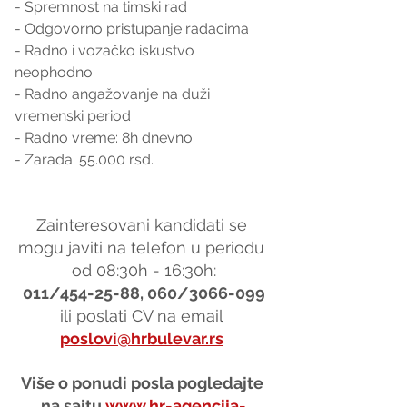
- Spremnost na timski rad
- Odgovorno pristupanje radacima
- Radno i vozačko iskustvo 
neophodno
- Radno angažovanje na duži 
vremenski period
- Radno vreme: 8h dnevno
- Zarada: 55.000 rsd.
Zainteresovani kandidati se 
mogu javiti na telefon u periodu 
od 08:30h - 16:30h:
011/454-25-88, 060/3066-099
ili poslati CV na email 
poslovi@hrbulevar.rs
Više o ponudi posla pogledajte 
na sajtu 
www.hr-agencija-