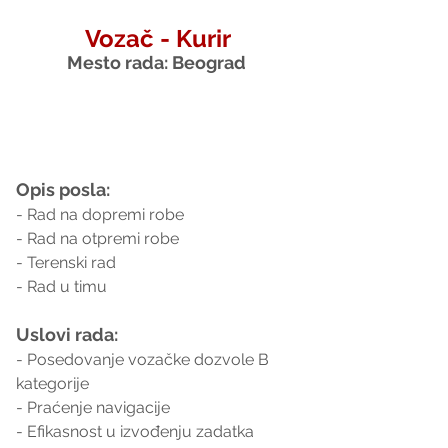
Vozač - Kurir
Mesto rada: Beograd 
Opis posla:
- Rad na dopremi robe
- Rad na otpremi robe
- Terenski rad
- Rad u timu
Uslovi rada:
- Posedovanje vozačke dozvole B 
kategorije
- Praćenje navigacije
- Efikasnost u izvođenju zadatka