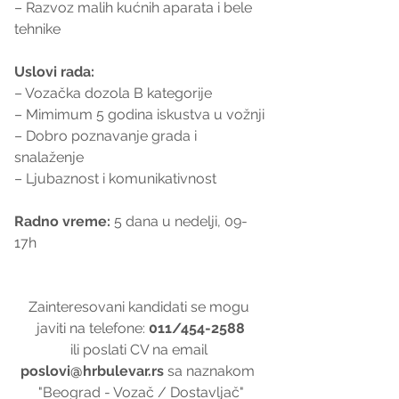
– Razvoz malih kućnih aparata i bele 
tehnike
Uslovi rada: 
– Vozačka dozola B kategorije
– Mimimum 5 godina iskustva u vožnji
– Dobro poznavanje grada i 
snalaženje
– Ljubaznost i komunikativnost
Radno vreme: 
5 dana u nedelji, 09-
17h 
Zainteresovani kandidati se mogu 
javiti na telefone: 
011/454-2588
ili poslati CV na email 
poslovi@hrbulevar.rs
 sa naznakom  
"Beograd - Vozač / Dostavljač"