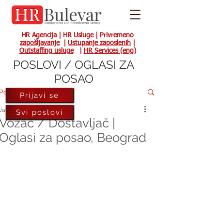
HR Agencija
|
HR Usluge
|
Privremeno
zapošljavanje
|
Ustupanje zaposlenih
|
Outstaffing usluge
|
HR Services (eng)
POSLOVI / OGLASI ZA
POSAO
Post
Prijavi se
Jan 20, 2021
Svi poslovi
Vozač / Dostavljač |
Oglasi za posao, Beograd