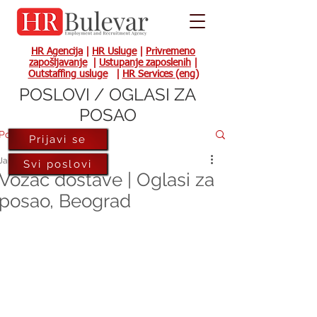
HR Agencija
|
HR Usluge
|
Privremeno
zapošljavanje
|
Ustupanje zaposlenih
|
Outstaffing usluge
|
HR Services (eng)
POSLOVI / OGLASI ZA
POSAO
Post
Prijavi se
Jan 14, 2022
Svi poslovi
Vozač dostave | Oglasi za
posao, Beograd