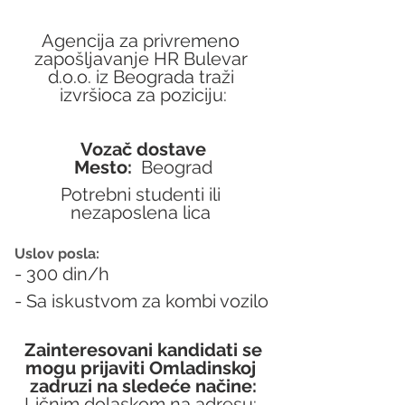
Agencija za privremeno 
zapošljavanje HR Bulevar 
d.o.o. iz Beograda traži 
izvršioca za poziciju:
Vozač dostave
Mesto:  
Beograd
Potrebni studenti ili 
nezaposlena lica 
Uslov posla:
- 300 din/h
- Sa iskustvom za kombi vozilo
Zainteresovani kandidati se 
mogu prijaviti Omladinskoj 
zadruzi na sledeće načine:
Ličnim dolaskom na adresu: 