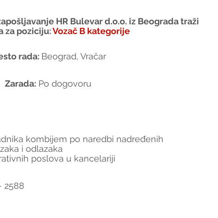
apošljavanje HR Bulevar d.o.o. iz Beograda traži 
a za poziciju:
Vozač B kategorije
sto rada: 
Beograd, Vračar
Zarada:
 Po dogovoru
adnika kombijem po naredbi nadređenih
zaka i odlazaka
ativnih poslova u kancelariji
- 2588 