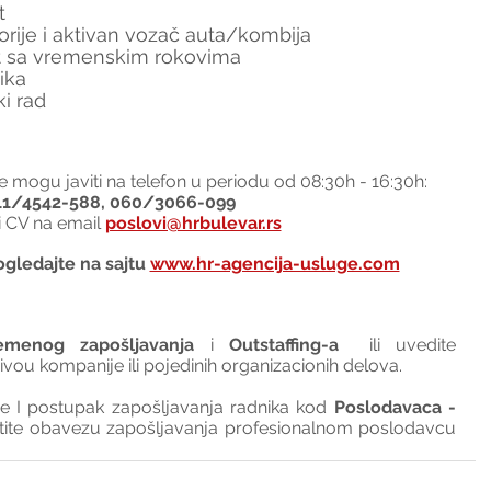
t
rije i aktivan vozač auta/kombija
t sa vremenskim rokovima
ika
i rad
e mogu javiti na telefon u periodu od 08:30h - 16:30h:
11/4542-588, 060/3066-099
ti CV na email 
poslovi@hrbulevar.rs
gledajte na sajtu 
www.hr-agencija-usluge.com
emenog zapošljavanja
 i 
Outstaffing-a
  ili uvedite 
nivou kompanije ili pojedinih organizacionih delova.
I postupak zapošljavanja radnika kod 
Poslodavaca - 
tite obavezu zapošljavanja profesionalnom poslodavcu 