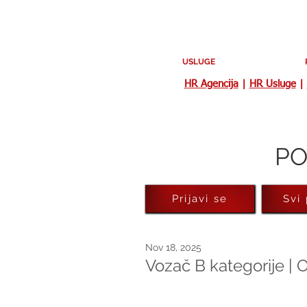
USLUGE
HR Agencija
|
HR Usluge
|
PO
Prijavi se
Svi
Nov 18, 2025
Vozač B kategorije |