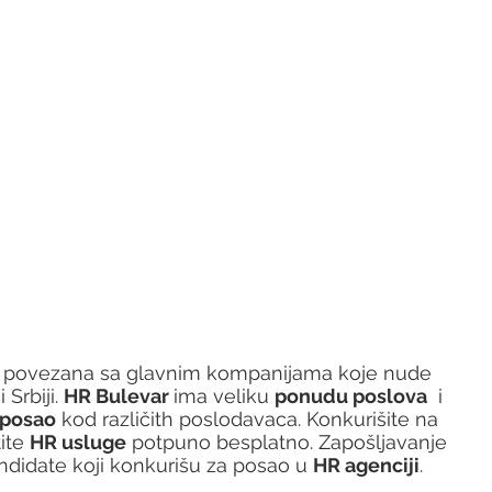
je povezana sa glavnim kompanijama koje nude 
Srbiji. 
HR Bulevar 
ima veliku 
ponudu poslova
  i 
 posao
 kod različith poslodavaca. Konkurišite na 
tite 
HR usluge
 potpuno besplatno. Zapošljavanje 
ndidate koji konkurišu za posao u 
HR agenciji
. 