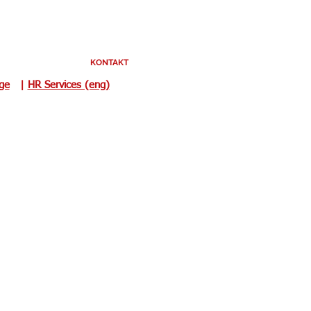
KONTAKT
uge
|
HR Services (eng)