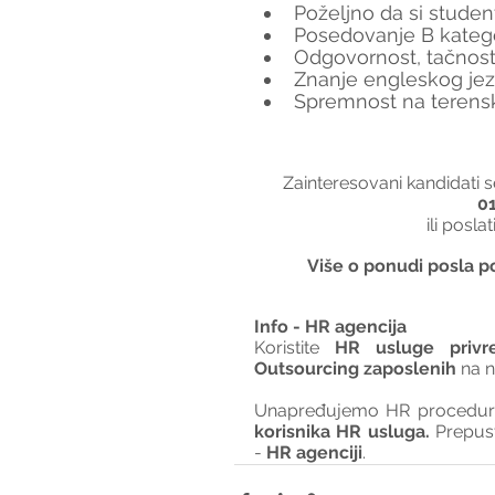
Poželjno da si studen
Posedovanje B katego
Odgovornost, tačnos
Znanje engleskog jez
Spremnost na terensk
Zainteresovani kandidati s
0
ili posla
Više o ponudi posla po
Info - HR agencija 
Koristite 
HR usluge privr
Outsourcing zaposlenih
 na 
Unapređujemo HR procedure 
korisnika HR usluga. 
Prepus
- 
HR agenciji
.