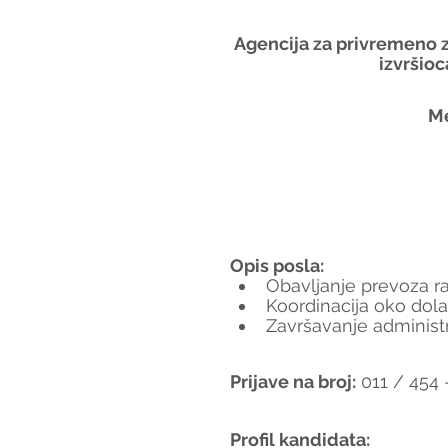
Agencija za privremeno z
izvršioc
Me
Opis posla:
Obavljanje prevoza r
Koordinacija oko dola
Završavanje administr
Prijave na broj:
 011 / 454 
Profil kandidata: