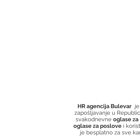
HR agencija Bulevar
  
zapošljavanje u Republici 
svakodnevne 
oglase za
oglase za poslove
 i koris
je besplatno za sve ka