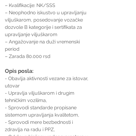
– Kvalifikacije: NK/SSS
– Neophodno iskustvo u upravljanju 
viljuškarom, posedovanje vozačke 
dozvole B kategorije i sertifikata za 
upravljanje viljuškarom
– Angažovanje na duži vremenski 
period
– Zarada 80.000 rsd
Opis posla:
- Obavlja aktivnosti vezane za istovar, 
utovar
- Upravlja viljuškarom i drugim 
tehničkim vozilima,
- Sprovodi standarde propisane 
sistemom upravljanja kvalitetom,
- Sprovodi mere bezbednosti i 
zdravlja na radu i PPZ,