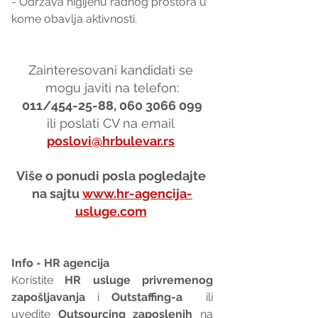
- Održava higijenu radnog prostora u 
kome obavlja aktivnosti.
Zainteresovani kandidati se 
mogu javiti na telefon:
011/454-25-88, 060 3066 099
ili poslati CV na email 
poslovi@hrbulevar.rs
Više o ponudi posla pogledajte 
na sajtu 
www.hr-agencija-
usluge.com
Info - HR agencija 
Koristite 
HR usluge privremenog 
zapošljavanja
 i 
Outstaffing-a
  ili 
uvedite 
Outsourcing zaposlenih
 na 