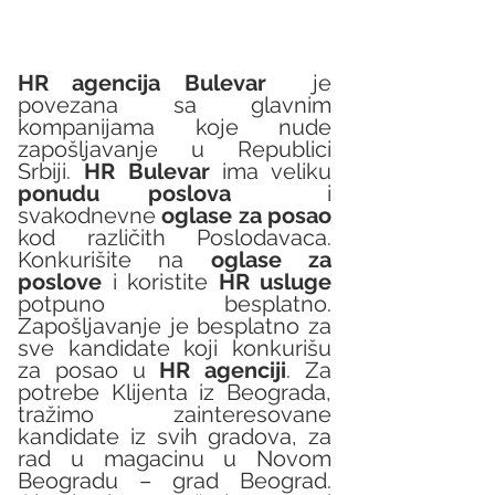
HR agencija Bulevar
  je 
povezana sa glavnim 
kompanijama koje nude 
zapošljavanje u Republici 
Srbiji. 
HR Bulevar 
ima veliku 
ponudu poslova
  i 
svakodnevne 
oglase za posao
kod različith Poslodavaca. 
Konkurišite na 
oglase za 
poslove
 i koristite 
HR usluge
potpuno besplatno. 
Zapošljavanje je besplatno za 
sve kandidate koji konkurišu 
za posao u 
HR agenciji
. Za 
potrebe Klijenta iz Beograda, 
tražimo zainteresovane 
kandidate iz svih gradova, za 
rad u magacinu u Novom 
Beogradu – grad Beograd. 