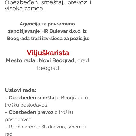
Obezbeđen smeštaj, prevoz i 
visoka zarada. 
Agencija za privremeno 
zapošljavanje HR Bulevar d.o.o. iz 
Beograda traži izvršioca za poziciju:
Viljuškarista
Mesto rada : Novi Beograd
, grad 
Beograd
Uslovi rada:
– 
Obezbeđen smeštaj
 u Beogradu o 
trošku poslodavca
– 
Obezbeđen prevoz
 o trošku 
poslodavca
– Radno vreme: 8h dnevno, smenski 
rad