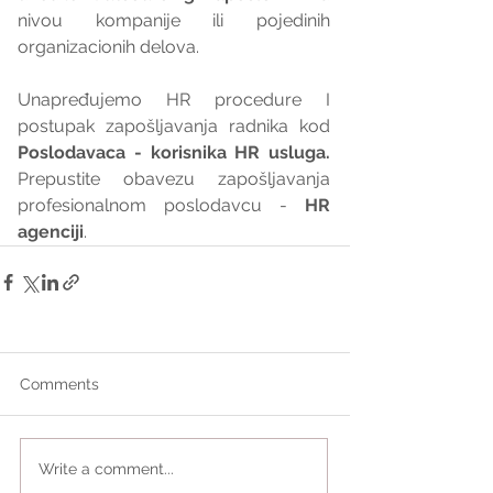
nivou kompanije ili pojedinih 
organizacionih delova.
Unapređujemo HR procedure I 
postupak zapošljavanja radnika kod 
Poslodavaca - korisnika HR usluga. 
Prepustite obavezu zapošljavanja 
profesionalnom poslodavcu - 
HR 
agenciji
.
Comments
Write a comment...