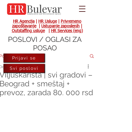
HR Agencija
|
HR Usluge
|
Privremeno
zapošljavanje
|
Ustupanje zaposlenih
|
Outstaffing usluge
|
HR Services (eng)
POSLOVI / OGLASI ZA
POSAO
Post
Prijavi se
Oct 7, 2022
Svi poslovi
Viljuškarista | svi gradovi –
Beograd + smeštaj +
prevoz, zarada 80. 000 rsd