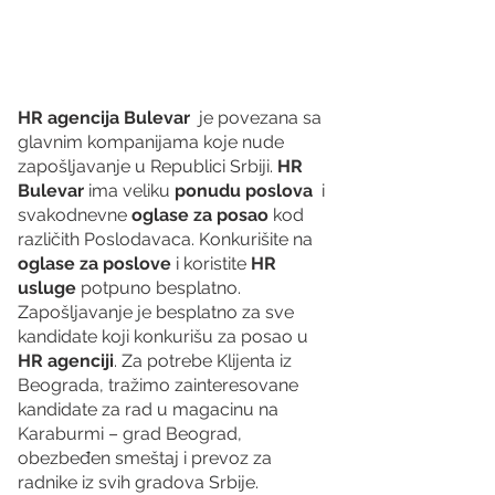
HR agencija Bulevar
  je povezana sa 
glavnim kompanijama koje nude 
zapošljavanje u Republici Srbiji. 
HR 
Bulevar 
ima veliku 
ponudu poslova
  i 
svakodnevne 
oglase za posao
 kod 
različith Poslodavaca. Konkurišite na 
oglase za poslove
 i koristite 
HR 
usluge
 potpuno besplatno. 
Zapošljavanje je besplatno za sve 
kandidate koji konkurišu za posao u 
HR agenciji
. Za potrebe Klijenta iz 
Beograda, tražimo zainteresovane 
kandidate za rad u magacinu na 
Karaburmi – grad Beograd, 
obezbeđen smeštaj i prevoz za 
radnike iz svih gradova Srbije.