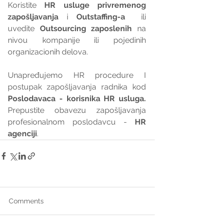
Koristite 
HR usluge privremenog 
zapošljavanja
 i 
Outstaffing-a
  ili 
uvedite 
Outsourcing zaposlenih
 na 
nivou kompanije ili pojedinih 
organizacionih delova.
Unapređujemo HR procedure I 
postupak zapošljavanja radnika kod 
Poslodavaca - korisnika HR usluga. 
Prepustite obavezu zapošljavanja 
profesionalnom poslodavcu - 
HR 
agenciji
.
Comments