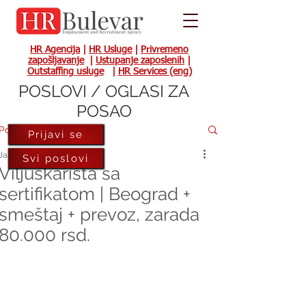
HR Agencija
|
HR Usluge
|
Privremeno
zapošljavanje
|
Ustupanje zaposlenih
|
Outstaffing usluge
|
HR Services (eng)
POSLOVI / OGLASI ZA
POSAO
Post
Prijavi se
Jan 30, 2023
Svi poslovi
Viljuškarista sa
sertifikatom | Beograd +
smeštaj + prevoz, zarada
80.000 rsd.