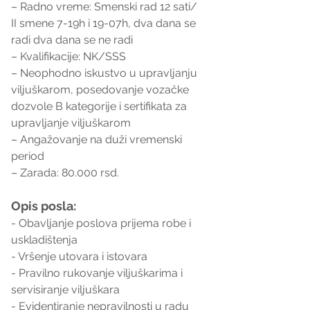
– Radno vreme: Smenski rad 12 sati/ 
II smene 7-19h i 19-07h, dva dana se 
radi dva dana se ne radi
– Kvalifikacije: NK/SSS
– Neophodno iskustvo u upravljanju 
viljuškarom, posedovanje vozačke 
dozvole B kategorije i sertifikata za 
upravljanje viljuškarom
– Angažovanje na duži vremenski 
period
– Zarada: 80.000 rsd. 
Opis posla:
- Obavljanje poslova prijema robe i 
uskladištenja
- Vršenje utovara i istovara 
- Pravilno rukovanje viljuškarima i 
servisiranje viljuškara
- Evidentiranje nepravilnosti u radu 