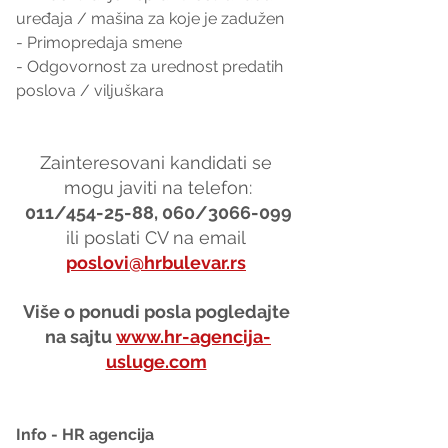
uređaja / mašina za koje je zadužen
- Primopredaja smene
- Odgovornost za urednost predatih 
poslova / viljuškara
Zainteresovani kandidati se 
mogu javiti na telefon:
011/454-25-88, 060/3066-099
ili poslati CV na email 
poslovi@hrbulevar.rs
Više o ponudi posla pogledajte 
na sajtu 
www.hr-agencija-
usluge.com
Info - HR agencija 