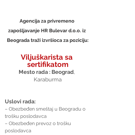
Agencija za privremeno 
zapošljavanje HR Bulevar d.o.o. iz 
Beograda traži izvršioca za poziciju:
Viljuškarista sa 
sertifikatom
Mesto rada : Beograd
, 
Karaburma
Uslovi rada:
– Obezbeđen smeštaj u Beogradu o 
trošku poslodavca
– Obezbeđen prevoz o trošku 
poslodavca