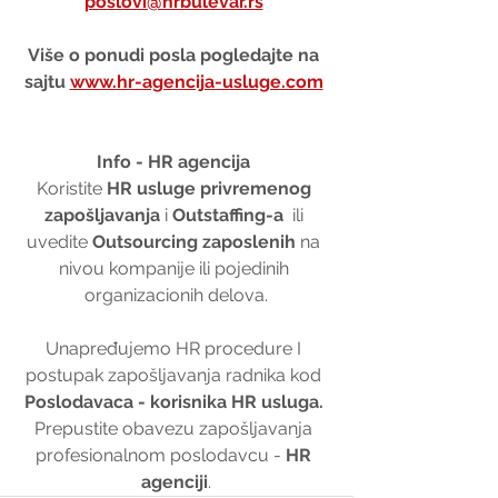
poslovi@hrbulevar.rs
Više o ponudi posla pogledajte na 
sajtu 
www.hr-agencija-usluge.com
Info - HR agencija 
Koristite 
HR usluge privremenog 
zapošljavanja
 i 
Outstaffing-a
  ili 
uvedite 
Outsourcing zaposlenih
 na 
nivou kompanije ili pojedinih 
organizacionih delova.
Unapređujemo HR procedure I 
postupak zapošljavanja radnika kod 
Poslodavaca - korisnika HR usluga. 
Prepustite obavezu zapošljavanja 
profesionalnom poslodavcu - 
HR 
agenciji
.