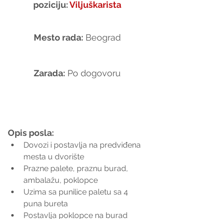
poziciju:
 Viljuškarista
Mesto rada:
 Beograd
Zarada:
 Po dogovoru
Opis posla:
Dovozi i postavlja na predviđena 
mesta u dvorište
Prazne palete, praznu burad, 
ambalažu, poklopce
Uzima sa punilice paletu sa 4 
puna bureta
Postavlja poklopce na burad