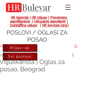
HR Agencija
|
HR Usluge
|
Privremeno
zapošljavanje
|
Ustupanje zaposlenih
|
Outstaffing usluge
|
HR Services (eng)
POSLOVI / OGLASI ZA
POSAO
Post
Prijavi se
Sep 1, 2025
Svi poslovi
Viljuškarista | Oglas za
posao, Beograd