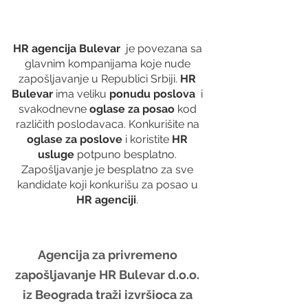
HR agencija Bulevar
  je povezana sa 
glavnim kompanijama koje nude 
zapošljavanje u Republici Srbiji. 
HR 
Bulevar 
ima veliku 
ponudu poslova
  i 
svakodnevne 
oglase za posao
 kod 
različith poslodavaca. Konkurišite na 
oglase za poslove
 i koristite 
HR 
usluge
 potpuno besplatno. 
Zapošljavanje je besplatno za sve 
kandidate koji konkurišu za posao u 
HR agenciji
. 
Agencija za privremeno 
zapošljavanje HR Bulevar d.o.o. 
iz Beograda traži izvršioca za 