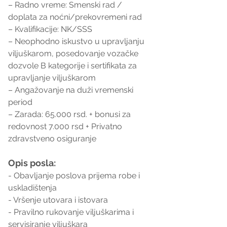
– Radno vreme: Smenski rad / 
doplata za noćni/prekovremeni rad
– Kvalifikacije: NK/SSS
– Neophodno iskustvo u upravljanju 
viljuškarom, posedovanje vozačke 
dozvole B kategorije i sertifikata za 
upravljanje viljuškarom
– Angažovanje na duži vremenski 
period
– Zarada: 65.000 rsd. + bonusi za 
redovnost 7.000 rsd + Privatno 
zdravstveno osiguranje
Opis posla:
- Obavljanje poslova prijema robe i 
uskladištenja
- Vršenje utovara i istovara 
- Pravilno rukovanje viljuškarima i 
servisiranje viljuškara