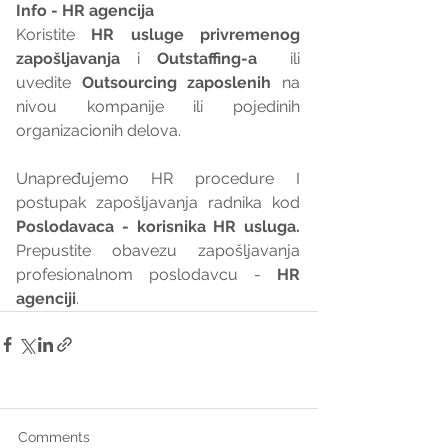
Info - HR agencija 
Koristite 
HR usluge privremenog 
zapošljavanja
 i 
Outstaffing-a
  ili 
uvedite 
Outsourcing zaposlenih
 na 
nivou kompanije ili pojedinih 
organizacionih delova.
Unapređujemo HR procedure I 
postupak zapošljavanja radnika kod 
Poslodavaca - korisnika HR usluga. 
Prepustite obavezu zapošljavanja 
profesionalnom poslodavcu - 
HR 
agenciji
.
Comments