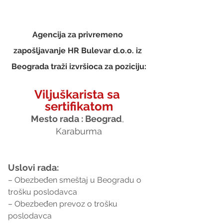
Agencija za privremeno 
zapošljavanje HR Bulevar d.o.o. iz 
Beograda traži izvršioca za poziciju:
Viljuškarista sa 
sertifikatom
Mesto rada : Beograd
, 
Karaburma
Uslovi rada:
– Obezbeđen smeštaj u Beogradu o 
trošku poslodavca
– Obezbeđen prevoz o trošku 
poslodavca