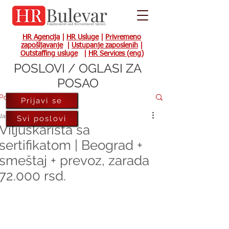
HR Agencija
|
HR Usluge
|
Privremeno
zapošljavanje
|
Ustupanje zaposlenih
|
Outstaffing usluge
|
HR Services (eng)
POSLOVI / OGLASI ZA
POSAO
Post
Prijavi se
Jan 13, 2023
Svi poslovi
Viljuškarista sa
sertifikatom | Beograd +
smeštaj + prevoz, zarada
72.000 rsd.