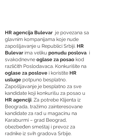
HR agencija Bulevar
  je povezana sa 
glavnim kompanijama koje nude 
zapošljavanje u Republici Srbiji. 
HR 
Bulevar 
ima veliku 
ponudu poslova
  i 
svakodnevne 
oglase za posao
 kod 
različith Poslodavaca. Konkurišite na 
oglase za poslove
 i koristite 
HR 
usluge
 potpuno besplatno. 
Zapošljavanje je besplatno za sve 
kandidate koji konkurišu za posao u 
HR agenciji
. Za potrebe Klijenta iz 
Beograda, tražimo zainteresovane 
kandidate za rad u magacinu na 
Karaburmi – grad Beograd, 
obezbeđen smeštaj i prevoz za 
radnike iz svih gradova Srbije.