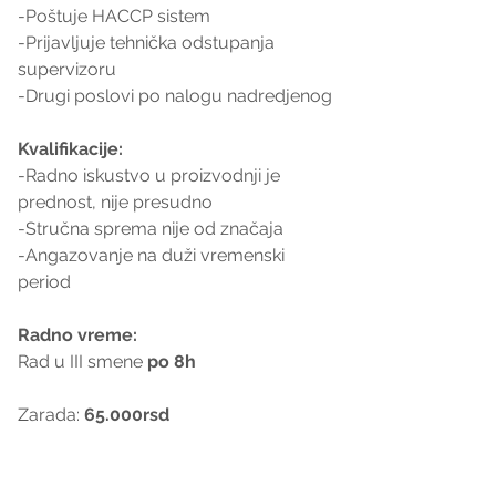
-Poštuje HACCP sistem
-Prijavljuje tehnička odstupanja 
supervizoru
-Drugi poslovi po nalogu nadredjenog
Kvalifikacije:
-Radno iskustvo u proizvodnji je 
prednost, nije presudno
-Stručna sprema nije od značaja
-Angazovanje na duži vremenski 
period
Radno vreme:
Rad u III smene 
po 8h
Zarada: 
65.000rsd