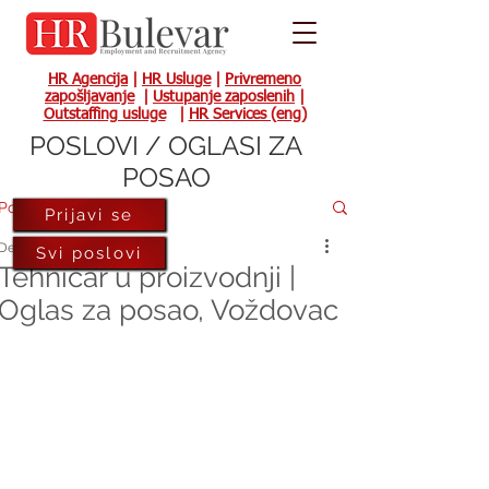
HR Agencija
|
HR Usluge
|
Privremeno
zapošljavanje
|
Ustupanje zaposlenih
|
Outstaffing usluge
|
HR Services (eng)
POSLOVI / OGLASI ZA
POSAO
Post
Prijavi se
Dec 14, 2023
Svi poslovi
Tehničar u proizvodnji |
Oglas za posao, Voždovac