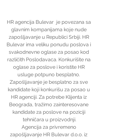
HR agencija Bulevar  je povezana sa 
glavnim kompanijama koje nude 
zapošljavanje u Republici Srbiji. HR 
Bulevar ima veliku ponudu poslova i 
svakodnevne oglase za posao kod 
različith Poslodavaca. Konkurišite na 
oglase za poslove i koristite HR 
usluge potpuno besplatno. 
Zapošljavanje je besplatno za sve 
kandidate koji konkurišu za posao u 
HR agenciji. Za potrebe Klijenta iz 
Beograda, tražimo zainteresovane 
kandidate za poslove na poziciji 
tehničara u proizvodnji.
Agencija za privremeno 
zapošljavanje HR Bulevar d.o.o. iz 