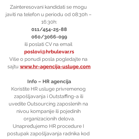
Zainteresovani kandidati se mogu 
javiti na telefon u periodu od 08:30h – 
16:30h:
011/454-25-88
060/3066-099
ili poslati CV na email 
poslovi@hrbulevar.rs
Više o ponudi posla pogledajte na 
sajtu 
www.hr-agencija-usluge.com
Info – HR agencija
Koristite HR usluge privremenog 
zapošljavanja i Outstaffing-a ili 
uvedite Outsourcing zaposlenih na 
nivou kompanije ili pojedinih 
organizacionih delova.
Unapređujemo HR procedure I 
postupak zapošljavanja radnika kod 