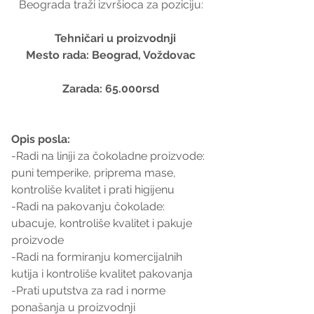
Beograda traži izvršioca za poziciju:
   Tehničari u proizvodnji
Mesto rada: Beograd, Voždovac
Zarada: 65.000rsd
Opis posla:
-Radi na liniji za čokoladne proizvode: 
puni temperike, priprema mase, 
kontroliše kvalitet i prati higijenu
-Radi na pakovanju čokolade: 
ubacuje, kontroliše kvalitet i pakuje 
proizvode
-Radi na formiranju komercijalnih 
kutija i kontroliše kvalitet pakovanja
-Prati uputstva za rad i norme 
ponašanja u proizvodnji