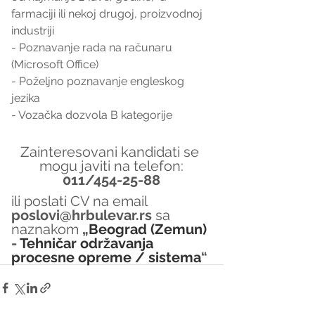
farmaciji ili nekoj drugoj, proizvodnoj 
industriji
- Poznavanje rada na računaru 
(Microsoft Office)
- Poželjno poznavanje engleskog 
jezika 
- Vozačka dozvola B kategorije
Zainteresovani kandidati se 
mogu javiti na telefon:
011/454-25-88
ili poslati CV na email 
poslovi@hrbulevar.rs 
sa 
naznakom 
„
Beograd (Zemun)
- 
Tehničar održavanja 
procesne opreme / sistema
“