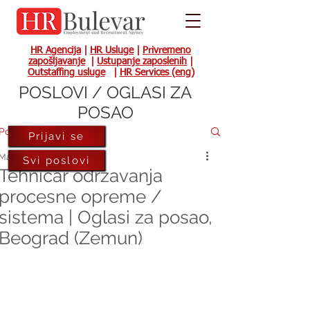
HR Agencija
|
HR Usluge
|
Privremeno
zapošljavanje
|
Ustupanje zaposlenih
|
Outstaffing usluge
|
HR Services (eng)
POSLOVI / OGLASI ZA
POSAO
Post
Prijavi se
Mar 15, 2022
Svi poslovi
Tehničar odrzavanja
procesne opreme /
sistema | Oglasi za posao,
Beograd (Zemun)