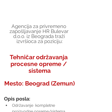
Agencija za privremeno 
zapošljavanje HR Bulevar 
d.o.o. iz Beograda traži 
izvršioca za poziciju:
Tehničar održavanja 
procesne opreme / 
sistema
Mesto: 
Beograd (Zemun)
Opis posla:
Održavanje  kompletne 
proizvodne opreme/sistema 