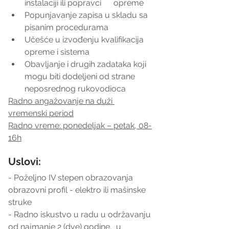
instalaciji ili popravci      opreme
Popunjavanje zapisa u skladu sa 
pisanim procedurama
Učešće u izvođenju kvalifikacija 
opreme i sistema
Obavljanje i drugih zadataka koji 
mogu biti dodeljeni od strane 
neposrednog rukovodioca
Radno angažovanje na duži 
vremenski period
Radno vreme: ponedeljak – petak, 08-
16h
Uslovi:
- Poželjno IV stepen obrazovanja 
obrazovni profil - elektro ili mašinske 
struke
- Radno iskustvo u radu u održavanju 
od najmanje 2 (dve) godine,  u 