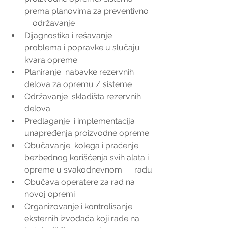
prema planovima za preventivno  
    održavanje
Dijagnostika i rešavanje 
problema i popravke u slučaju 
kvara opreme
Planiranje  nabavke rezervnih 
delova za opremu / sisteme
Održavanje  skladišta rezervnih 
delova 
Predlaganje  i implementacija 
unapređenja proizvodne opreme
Obučavanje  kolega i praćenje 
bezbednog korišćenja svih alata i 
opreme u svakodnevnom      radu
Obučava operatere za rad na 
novoj opremi
Organizovanje i kontrolisanje 
eksternih izvođača koji rade na 