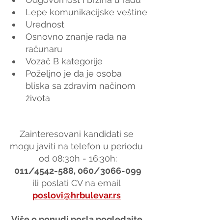
Lepe komunikacijske veštine
Urednost
Osnovno znanje rada na 
računaru
Vozač B kategorije
Poželjno je da je osoba 
bliska sa zdravim načinom 
života
Zainteresovani kandidati se 
mogu javiti na telefon u periodu 
od 08:30h - 16:30h:
011/4542-588, 060/3066-099
ili poslati CV na email 
poslovi@hrbulevar.rs
Više o ponudi posla pogledajte 