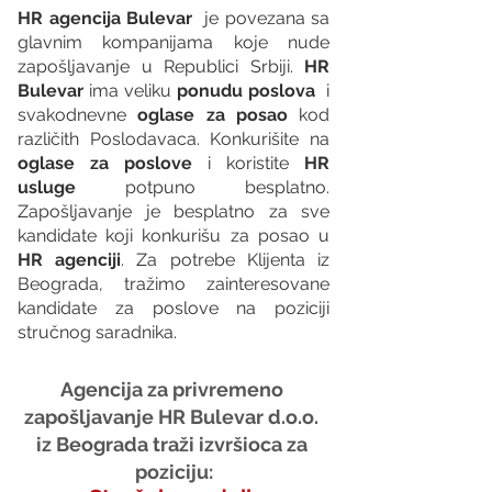
HR agencija Bulevar
  je povezana sa 
glavnim kompanijama koje nude 
zapošljavanje u Republici Srbiji. 
HR 
Bulevar 
ima veliku 
ponudu poslova
  i 
svakodnevne 
oglase za posao
 kod 
različith Poslodavaca. Konkurišite na 
oglase za poslove
 i koristite 
HR 
usluge
 potpuno besplatno. 
Zapošljavanje je besplatno za sve 
kandidate koji konkurišu za posao u 
HR agenciji
. Za potrebe Klijenta iz 
Beograda, tražimo zainteresovane 
kandidate za poslove na poziciji 
stručnog saradnika.
Agencija za privremeno 
zapošljavanje HR Bulevar d.o.o. 
iz Beograda traži izvršioca za 
poziciju: