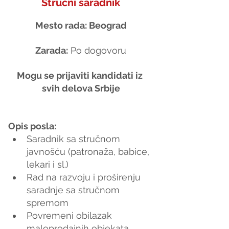
Stručni saradnik
Mesto rada: Beograd
Zarada:
 Po dogovoru
Mogu se prijaviti kandidati iz 
svih delova Srbije
Opis posla:
Saradnik sa stručnom 
javnošću (patronaža, babice, 
lekari i sl.)
Rad na razvoju i proširenju 
saradnje sa stručnom 
spremom
Povremeni obilazak 
maloprodajnih objekata 