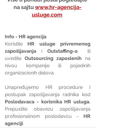
na sajtu 
www.hr-agencija-
usluge.com
Info - HR agencija 
Koristite 
HR usluge privremenog 
zapošljavanja
 i 
Outstaffing-a
  ili 
uvedite 
Outsourcing zaposlenih
 na 
nivou kompanije ili pojedinih 
organizacionih delova.
Unapređujemo HR procedure I 
postupak zapošljavanja radnika kod 
Poslodavaca - korisnika HR usluga. 
Prepustite obavezu zapošljavanja 
profesionalnom poslodavcu - 
HR 
agenciji
.