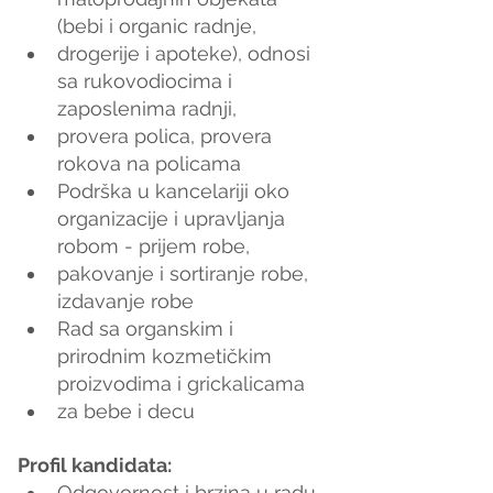
(bebi i organic radnje,
drogerije i apoteke), odnosi 
sa rukovodiocima i 
zaposlenima radnji,
provera polica, provera 
rokova na policama
Podrška u kancelariji oko 
organizacije i upravljanja 
robom - prijem robe,
pakovanje i sortiranje robe, 
izdavanje robe
Rad sa organskim i 
prirodnim kozmetičkim 
proizvodima i grickalicama
za bebe i decu
Profil kandidata:
Odgovornost i brzina u radu