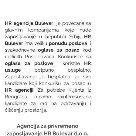
HR agencija Bulevar
  je povezana sa 
glavnim kompanijama koje nude 
zapošljavanje u Republici Srbiji. 
HR 
Bulevar 
ima veliku 
ponudu poslova
  i 
svakodnevne 
oglase za posao
 kod 
različith Poslodavaca. Konkurišite na 
oglase za poslove
 i koristite 
HR 
usluge
 potpuno besplatno. 
Zapošljavanje je besplatno za sve 
kandidate koji konkurišu za posao u 
HR agenciji
. Za potrebe Klijenta iz 
Beograda, tražimo zainteresovane 
kandidate za rad na održavanju i 
čišćenju prostorija. 
Agencija za privremeno 
zapošljavanje HR Bulevar d.o.o. 