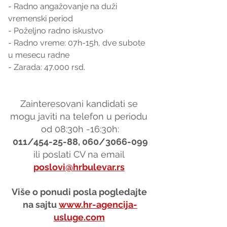
- Radno angažovanje na duži 
vremenski period
- Poželjno radno iskustvo
- Radno vreme: 07h-15h, dve subote 
u mesecu radne
- Zarada: 47.000 rsd.
Zainteresovani kandidati se 
mogu javiti na telefon u periodu 
od 08:30h -16:30h:
011/454-25-88, 060/3066-099
ili poslati CV na email 
poslovi@hrbulevar.rs
Više o ponudi posla pogledajte 
na sajtu 
www.hr-agencija-
usluge.com