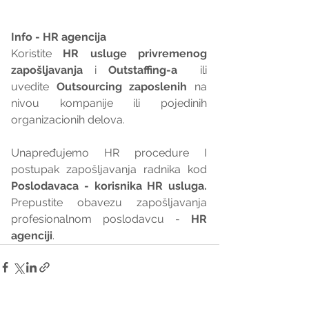
Info - HR agencija 
Koristite 
HR usluge privremenog 
zapošljavanja
 i 
Outstaffing-a
  ili 
uvedite 
Outsourcing zaposlenih
 na 
nivou kompanije ili pojedinih 
organizacionih delova.
Unapređujemo HR procedure I 
postupak zapošljavanja radnika kod 
Poslodavaca - korisnika HR usluga. 
Prepustite obavezu zapošljavanja 
profesionalnom poslodavcu - 
HR 
agenciji
.