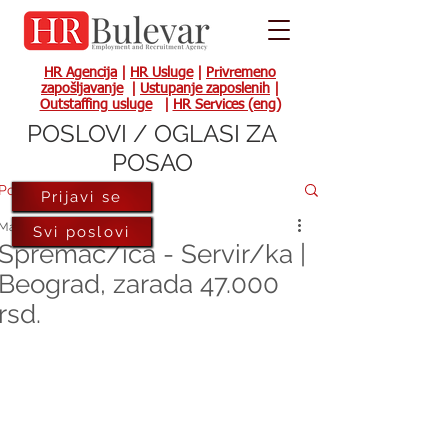
HR Agencija
|
HR Usluge
|
Privremeno
zapošljavanje
|
Ustupanje zaposlenih
|
Outstaffing usluge
|
HR Services (eng)
POSLOVI / OGLASI ZA
POSAO
Post
Prijavi se
Mar 31, 2023
Svi poslovi
Spremač/ica - Servir/ka |
Beograd, zarada 47.000
rsd.