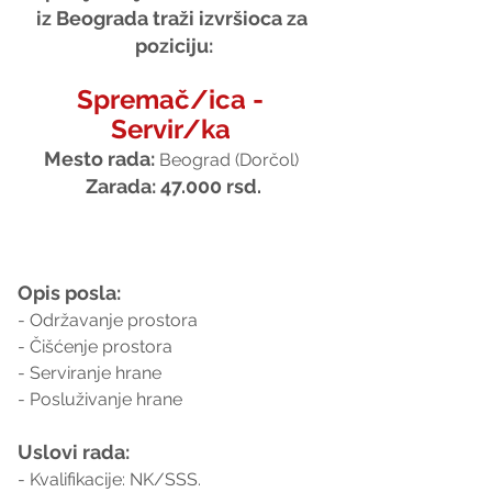
iz Beograda traži izvršioca za 
poziciju:
Spremač/ica - 
Servir/ka 
Mesto rada:
Beograd (Dorčol) 
Zarada: 47.000 rsd.
Opis posla:
- Održavanje prostora
- Čišćenje prostora
- Serviranje hrane
- Posluživanje hrane
Uslovi rada:
- Kvalifikacije: NK/SSS.