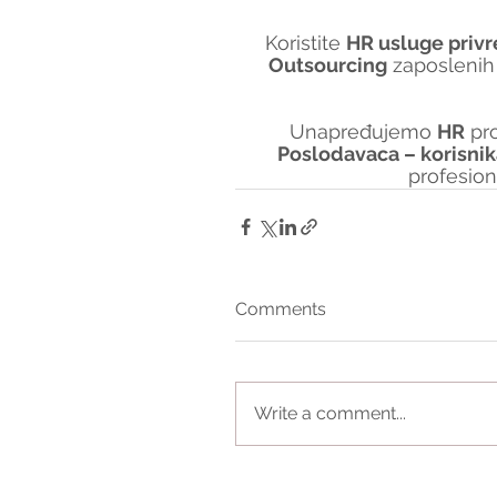
Koristite 
HR usluge privr
Outsourcing
 zaposlenih
Unapređujemo 
HR
 pr
Poslodavaca – korisni
profesio
Comments
Write a comment...