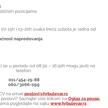
.
sličnim pozicijama.
 07-15h i 13-20h svaka treća subota je radna od 
gućnost napredovanja
i se u periodu od 08:30 – 16:30h mogu javiti na 
telefon:
011/454-25-88
060/3066-099
i CV na email 
poslovi@hrbulevar.rs
gi poslovi? Saznajte više klikom na 
Oglas za posao
.
ama pogledajte na sajtu 
www.hrbulevar.rs