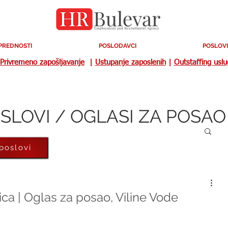
PREDNOSTI
POSLODAVCI
POSLOVI
Privremeno zapošljavanje
|
Ustupanje zaposlenih
|
Outstaffing usl
SLOVI / OGLASI ZA POSAO
 poslovi
ca | Oglas za posao, Viline Vode