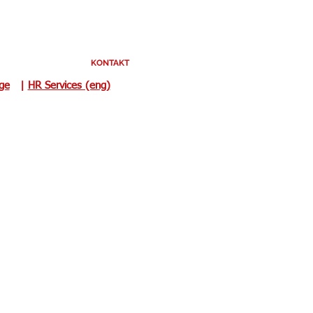
KONTAKT
uge
|
HR Services (eng)