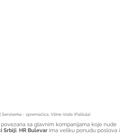
 Serviserka - spremačica, Viline Vode (Palilula)
je povezana sa glavnim kompanijama koje nude 
 Srbiji
. 
HR Bulevar
 ima veliku ponudu poslova i 