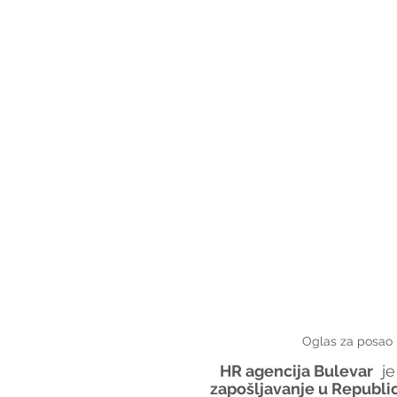
Oglas za posao |
HR agencija Bulevar
  
zapošljavanje u Republici