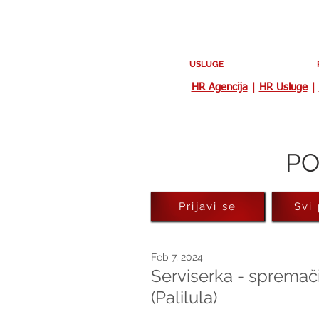
USLUGE
HR Agencija
|
HR Usluge
|
PO
Prijavi se
Svi
Feb 7, 2024
Serviserka - spremači
(Palilula)