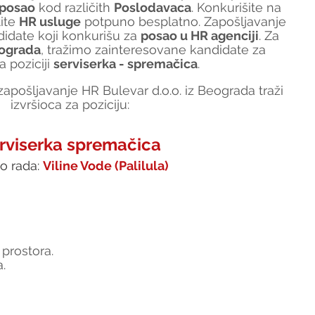
 posao
 kod različith 
Poslodavaca
. Konkurišite na 
tite 
HR usluge
 potpuno besplatno. Zapošljavanje 
idate koji konkurišu za 
posao u HR agenciji
. Za 
ograda
, tražimo zainteresovane kandidate za 
a poziciji 
serviserka - spremačica
.
apošljavanje HR Bulevar d.o.o. iz Beograda traži 
izvršioca za poziciju:
rviserka spremačica
o rada: 
Viline Vode (Palilula)
 prostora.
a.