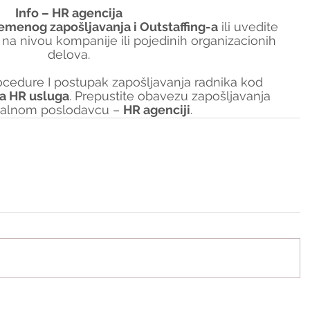
Info – HR agencija
emenog zapošljavanja i Outstaffing-a
 ili uvedite 
 na nivou kompanije ili pojedinih organizacionih 
delova.
ocedure I postupak zapošljavanja radnika kod 
ka HR usluga
. Prepustite obavezu zapošljavanja 
nalnom poslodavcu – 
HR agenciji
.