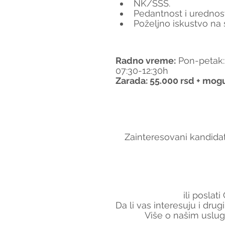
NK/SSS.
Pedantnost i urednost
Poželjno iskustvo na 
Radno vreme
:
 Pon-petak:
07:30-12:30h
Zarada: 55.000 rsd + mo
Zainteresovani kandidat
ili poslat
Da li vas interesuju i dru
Više o našim uslug