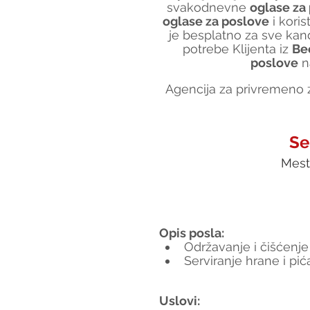
svakodnevne 
oglase za
oglase za poslove
 i koris
je besplatno za sve kand
potrebe Klijenta iz 
Be
poslove
 n
Agencija za privremeno z
Se
Mest
Opis posla:
Održavanje i čišćenje
Serviranje hrane i pić
Uslovi: