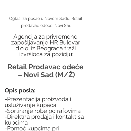
Oglasi za posao u Novom Sadu, Retail 
prodavac odeće, Novi Sad
Agencija za privremeno 
zapošljavanje HR Bulevar 
d.o.o. iz Beograda traži 
izvršioca za poziciju:
Retail Prodavac odeće 
– Novi Sad (M/Ž)
Opis posla:
-Prezentacija proizvoda i 
usluživanje kupaca
-Sortiranje robe po rafovima
-Direktna prodaja i kontakt sa 
kupcima
-Pomoć kupcima pri 