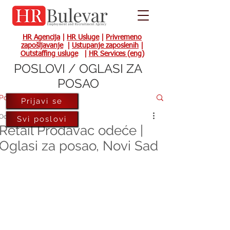
HR Agencija
|
HR Usluge
|
Privremeno
zapošljavanje
|
Ustupanje zaposlenih
|
Outstaffing usluge
|
HR Services (eng)
POSLOVI / OGLASI ZA
POSAO
Post
Prijavi se
Oct 15, 2021
Svi poslovi
Retail Prodavac odeće |
Oglasi za posao, Novi Sad