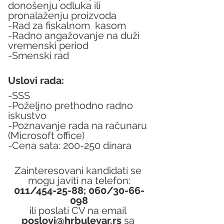
donošenju odluka ili 
pronalaženju proizvoda
-Rad za fiskalnom  kasom
-Radno angažovanje na duži 
vremenski period
-Smenski rad
Uslovi rada:
-SSS
-Poželjno prethodno radno 
iskustvo
-Poznavanje rada na računaru 
(Microsoft office)
-Cena sata: 200-250 dinara
Zainteresovani kandidati se 
mogu javiti na telefon:
011/454-25-88; 060/30-66-
098
ili poslati CV na email 
poslovi@hrbulevar.rs 
sa 