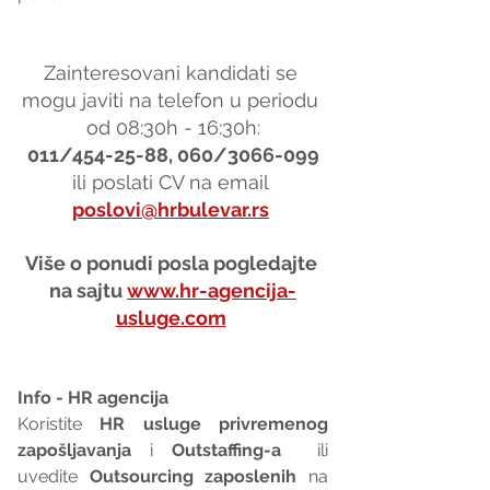
Zainteresovani kandidati se 
mogu javiti na telefon u periodu 
od 08:30h - 16:30h:
011/454-25-88, 060/3066-099
ili poslati CV na email 
poslovi@hrbulevar.rs
Više o ponudi posla pogledajte 
na sajtu 
www.hr-agencija-
usluge.com
Info - HR agencija 
Koristite 
HR usluge privremenog 
zapošljavanja
 i 
Outstaffing-a
  ili 
uvedite 
Outsourcing zaposlenih
 na 