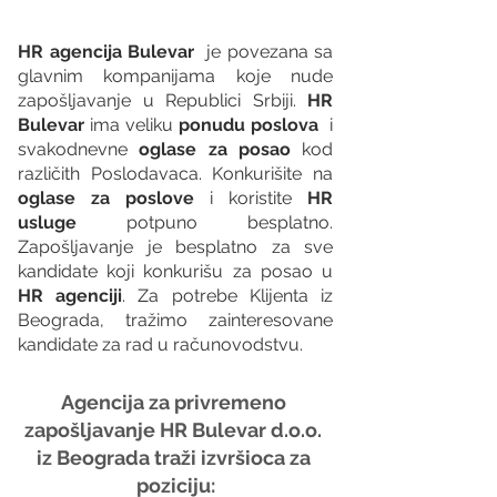
HR agencija Bulevar
  je povezana sa 
glavnim kompanijama koje nude 
zapošljavanje u Republici Srbiji. 
HR 
Bulevar 
ima veliku 
ponudu poslova
  i 
svakodnevne 
oglase za posao
 kod 
različith Poslodavaca. Konkurišite na 
oglase za poslove
 i koristite 
HR 
usluge
 potpuno besplatno. 
Zapošljavanje je besplatno za sve 
kandidate koji konkurišu za posao u 
HR agenciji
. Za potrebe Klijenta iz 
Beograda, tražimo zainteresovane 
kandidate za rad u računovodstvu.
Agencija za privremeno 
zapošljavanje HR Bulevar d.o.o. 
iz Beograda traži izvršioca za 
poziciju: