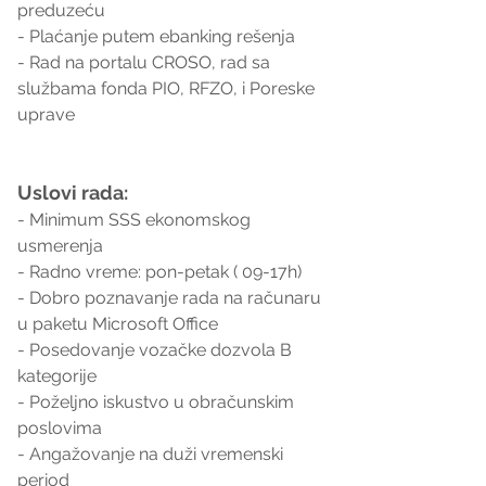
preduzeću  
- Plaćanje putem ebanking rešenja  
- Rad na portalu CROSO, rad sa 
službama fonda PIO, RFZO, i Poreske 
uprave  
Uslovi rada:
- Minimum SSS ekonomskog 
usmerenja  
- Radno vreme: pon-petak ( 09-17h)
- Dobro poznavanje rada na računaru 
u paketu Microsoft Office  
- Posedovanje vozačke dozvola B 
kategorije  
- Poželjno iskustvo u obračunskim 
poslovima 
- Angažovanje na duži vremenski 
period