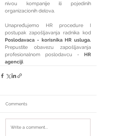
nivou kompanije ili pojedinih 
organizacionih delova.
Unapređujemo HR procedure I 
postupak zapošljavanja radnika kod 
Poslodavaca - korisnika HR usluga. 
Prepustite obavezu zapošljavanja 
profesionalnom poslodavcu - 
HR 
agenciji
.
Comments
Write a comment...