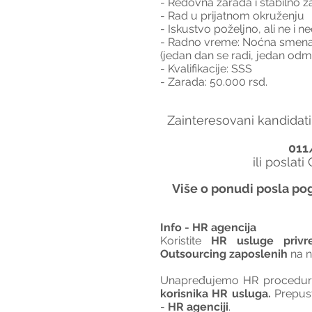
- Redovna zarada i stabilno z
- Rad u prijatnom okruženju
- Iskustvo poželjno, ali ne i
- Radno vreme: Noćna smena,
(jedan dan se radi, jedan odm
- Kvalifikacije: SSS
- Zarada: 50.000 rsd. 
Zainteresovani kandidati
011
ili poslati
Više o ponudi posla pog
Info - HR agencija 
Koristite 
HR usluge privr
Outsourcing zaposlenih
 na 
Unapređujemo HR procedure 
korisnika HR usluga. 
Prepus
- 
HR agenciji
.