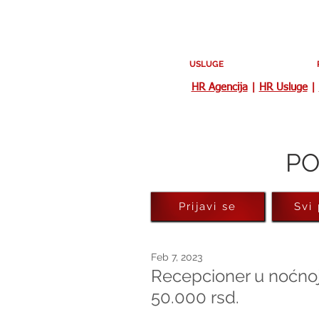
USLUGE
HR Agencija
|
HR Usluge
|
PO
Prijavi se
Svi
Feb 7, 2023
Recepcioner u noćnoj
50.000 rsd.