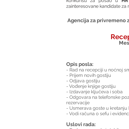
konkurišu za posao u 
HR 
zainteresovane kandidate za r
Agencija za privremeno z
Recep
Mes
Opis posla:
- Rad na recepciji u noćnoj s
- Prijem novih gostiju
- Odjava gostiju
- Vođenje knjige gostiju
- Izdavanje ključeva i soba
- Odgovara na telefonske pozi
rezervacije
- Usmerava goste u kretanju 
- Vodi računa o sefu i evidenc
Uslovi rada: