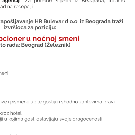
agenciji
. Za potrebe Klijenta iz Beograda, tražimo 
ad na recepciji.
apošljavanje HR Bulevar d.o.o. iz Beograda traži 
izvršioca za poziciju:
cioner u noćnoj smeni
to rada: Beograd (Železnik)
meni
ve i pismene upite gostiju i shodno zahtevima pravi 
kroz hotel
iji u kojima gosti ostavljaju svoje dragocenosti