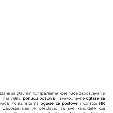
vezana sa glavnim kompanijama koje nude zapošljavanje 
r 
ima veliku 
ponudu poslova
  i svakodnevne 
oglase za 
vaca. Konkurišite na 
oglase za poslove
 i koristite 
HR 
 Zapošljavanje je besplatno za sve kandidate koji 