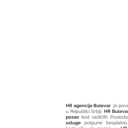
HR agencija Bulevar
  je po
u Republici Srbiji. 
HR Buleva
posao
 kod različith Posloda
usluge
 potpuno besplatno.