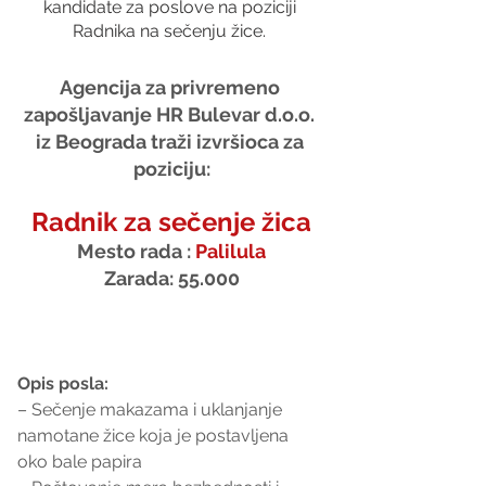
kandidate za poslove na poziciji 
Radnika na sečenju žice. 
Agencija za privremeno 
zapošljavanje HR Bulevar d.o.o. 
iz Beograda traži izvršioca za 
poziciju:
Radnik za sečenje žica
Mesto rada : 
Palilula
Zarada: 55.000
Opis posla:
– Sečenje makazama i uklanjanje 
namotane žice koja je postavljena 
oko bale papira