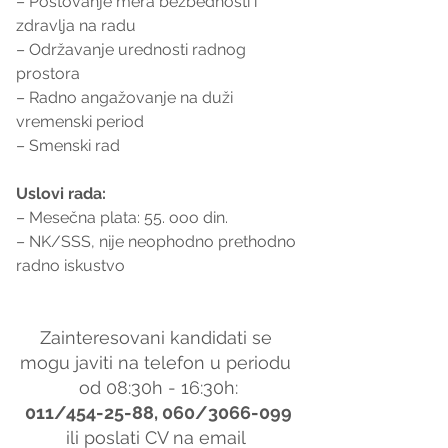
– Poštovanje mera bezbednosti i 
zdravlja na radu
– Održavanje urednosti radnog 
prostora
– Radno angažovanje na duži 
vremenski period
– Smenski rad
Uslovi rada:
– Mesečna plata: 55. ooo din.
– NK/SSS, nije neophodno prethodno 
radno iskustvo
Zainteresovani kandidati se 
mogu javiti na telefon u periodu 
od 08:30h - 16:30h:
011/454-25-88, 060/3066-099
ili poslati CV na email 