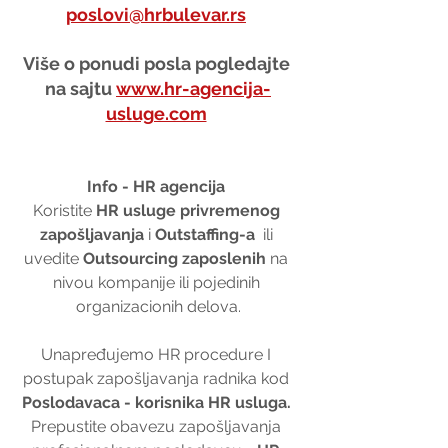
poslovi@hrbulevar.rs
Više o ponudi posla pogledajte 
na sajtu 
www.hr-agencija-
usluge.com
Info - HR agencija 
Koristite 
HR usluge privremenog 
zapošljavanja
 i 
Outstaffing-a
  ili 
uvedite 
Outsourcing zaposlenih
 na 
nivou kompanije ili pojedinih 
organizacionih delova.
Unapređujemo HR procedure I 
postupak zapošljavanja radnika kod 
Poslodavaca - korisnika HR usluga. 
Prepustite obavezu zapošljavanja 