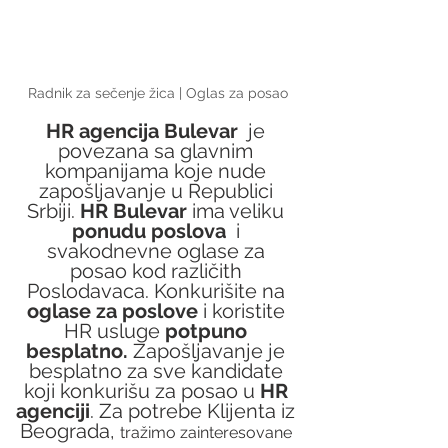
Radnik za sečenje žica | Oglas za posao
HR agencija Bulevar
  je 
povezana sa glavnim 
kompanijama koje nude 
zapošljavanje u Republici 
Srbiji. 
HR Bulevar 
ima veliku 
ponudu poslova
  i 
svakodnevne oglase za 
posao kod različith 
Poslodavaca. Konkurišite na
oglase za poslove
 i koristite 
HR usluge
 potpuno 
besplatno.
 Zapošljavanje je 
besplatno za sve kandidate 
koji konkurišu za posao u 
HR 
agenciji
. Za potrebe Klijenta iz 
Beograda, 
tražimo zainteresovane 