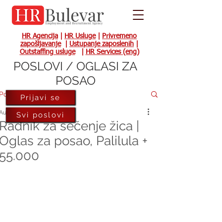
HR Agencija
|
HR Usluge
|
Privremeno
zapošljavanje
|
Ustupanje zaposlenih
|
Outstaffing usluge
|
HR Services (eng)
POSLOVI / OGLASI ZA
POSAO
Post
Prijavi se
Aug 7, 2023
Svi poslovi
Radnik za sečenje žica |
Oglas za posao, Palilula +
55.000