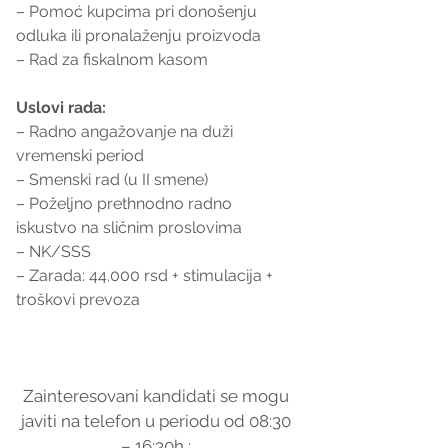
– Pomoć kupcima pri donošenju 
odluka ili pronalaženju proizvoda
– Rad za fiskalnom kasom
Uslovi rada:
– Radno angažovanje na duži 
vremenski period
– Smenski rad (u II smene)
– Poželjno prethnodno radno 
iskustvo na sličnim proslovima
– NK/SSS
– Zarada: 44.000 rsd + stimulacija + 
troškovi prevoza
Zainteresovani kandidati se mogu 
javiti na telefon u periodu od 08:30 
– 16:30h : 