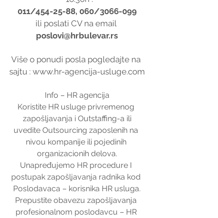
011/454-25-88, 060/3066-099
ili poslati CV na email 
poslovi@hrbulevar.rs
Više o ponudi posla pogledajte na 
sajtu : www.hr-agencija-usluge.com
Info – HR agencija
Koristite HR usluge privremenog 
zapošljavanja i Outstaffing-a ili
uvedite Outsourcing zaposlenih na 
nivou kompanije ili pojedinih 
organizacionih delova.
Unapređujemo HR procedure I 
postupak zapošljavanja radnika kod 
Poslodavaca – korisnika HR usluga.
Prepustite obavezu zapošljavanja 
profesionalnom poslodavcu – HR 