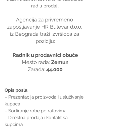
rad u prodaji.
Agencija za privremeno 
zapošljavanje HR Bulevar d.o.o. 
iz Beograda traži izvršioca za 
poziciju:
Radnik u prodavnici obuće
Mesto rada: 
Zemun
Zarada:
 44.000
Opis posla:
– Prezentacija proizvoda i usluživanje 
kupaca
– Sortiranje robe po rafovima
– Direktna prodaja i kontakt sa 
kupcima