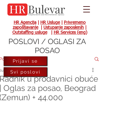
HR Agencija
|
HR Usluge
|
Privremeno
zapošljavanje
|
Ustupanje zaposlenih
|
Outstaffing usluge
|
HR Services (eng)
POSLOVI / OGLASI ZA
POSAO
Post
Prijavi se
Jul 27, 2023
Svi poslovi
Radnik u prodavnici obuće
| Oglas za posao, Beograd
(Zemun) + 44.000