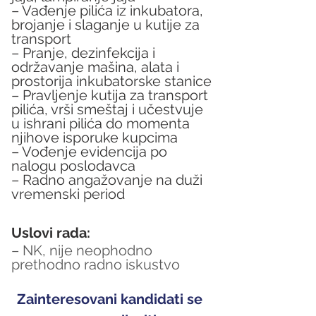
– Vađenje pilića iz inkubatora, 
brojanje i slaganje u kutije za 
transport
– Pranje, dezinfekcija i 
održavanje mašina, alata i 
prostorija inkubatorske stanice
– Pravljenje kutija za transport 
pilića, vrši smeštaj i učestvuje 
u ishrani pilića do momenta 
njihove isporuke kupcima
– Vođenje evidencija po 
nalogu poslodavca
– Radno angažovanje na duži 
vremenski period
Uslovi rada:
– NK, nije neophodno 
prethodno radno iskustvo
Zainteresovani kandidati se 