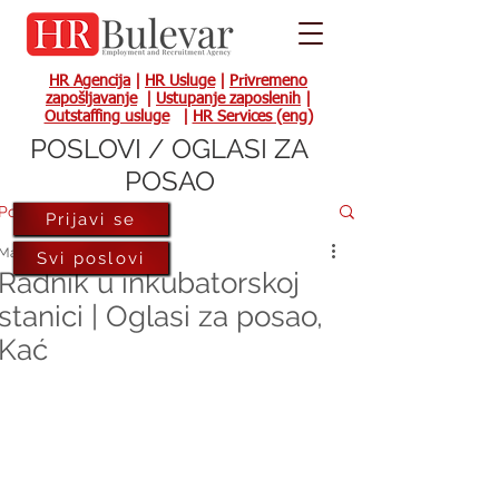
HR Agencija
|
HR Usluge
|
Privremeno
zapošljavanje
|
Ustupanje zaposlenih
|
Outstaffing usluge
|
HR Services (eng)
POSLOVI / OGLASI ZA
POSAO
Post
Prijavi se
May 5, 2022
Svi poslovi
Radnik u inkubatorskoj
stanici | Oglasi za posao,
Kać