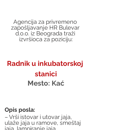
Agencija za privremeno 
zapošljavanje HR Bulevar 
d.o.o. iz Beograda traži 
izvršioca za poziciju:
Radnik u inkubatorskoj 
stanici
Mesto:
 Kać
Opis posla:
– Vrši istovar i utovar jaja, 
ulaže jaja u ramove, smeštaj 
jaja, lampiranje jaja