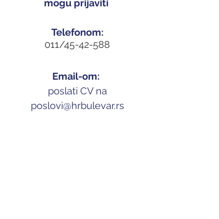
mogu prijaviti 
Telefonom:
011/45-42-588
Email-om: 
 poslati CV na 
p
oslovi@hrbulevar.rs