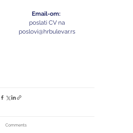
Email-om: 
 poslati CV na 
p
oslovi@hrbulevar.rs
Comments