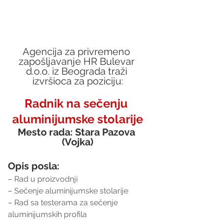
Agencija za privremeno 
zapošljavanje HR Bulevar 
d.o.o. iz Beograda traži 
izvršioca za poziciju:
Radnik na sečenju 
aluminijumske stolarije
Mesto rada: Stara Pazova 
(Vojka)
Opis posla:
– Rad u proizvodnji
– Sečenje aluminijumske stolarije
– Rad sa testerama za sečenje 
aluminijumskih profila