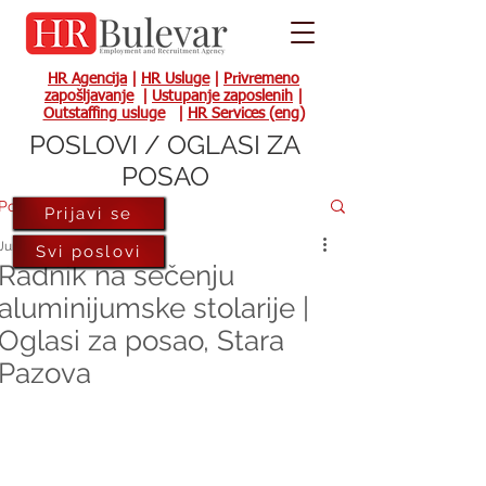
HR Agencija
|
HR Usluge
|
Privremeno
zapošljavanje
|
Ustupanje zaposlenih
|
Outstaffing usluge
|
HR Services (eng)
POSLOVI / OGLASI ZA
POSAO
Post
Prijavi se
Jun 7, 2022
Svi poslovi
Radnik na sečenju
aluminijumske stolarije |
Oglasi za posao, Stara
Pazova