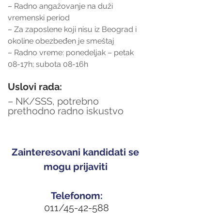
– Radno angažovanje na duži 
vremenski period
– Za zaposlene koji nisu iz Beograd i 
okoline obezbeđen je smeštaj
– Radno vreme: ponedeljak – petak 
08-17h; subota 08-16h
Uslovi rada:
– NK/SSS, potrebno 
prethodno radno iskustvo
Zainteresovani kandidati se 
mogu prijaviti 
Telefonom:
011/45-42-588