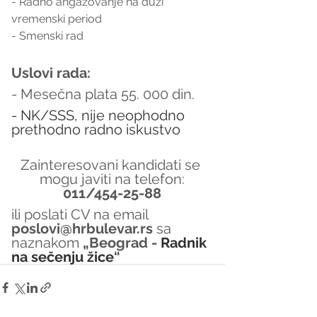
- Radno angažovanje na duži 
vremenski period
- Smenski rad
Uslovi rada:
- Mesečna plata 55. 000 din.
- NK/SSS, nije neophodno 
prethodno radno iskustvo
Zainteresovani kandidati se 
mogu javiti na telefon:
011/454-25-88
ili poslati CV na email 
poslovi@hrbulevar.rs 
sa 
naznakom 
„Beograd - 
Radnik 
na sečenju žice
“