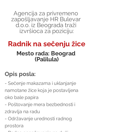
Agencija za privremeno 
zapošljavanje HR Bulevar 
d.o.o. iz Beograda traži 
izvršioca za poziciju:
Radnik na sečenju žice
Mesto rada: Beograd 
(Palilula)
Opis posla:
- Sečenje makazama i uklanjanje 
namotane žice koja je postavljena 
oko bale papira
- Poštovanje mera bezbednosti i 
zdravlja na radu
- Održavanje urednosti radnog 
prostora