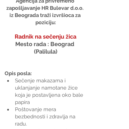
Agencija za privremeno 
zapošljavanje HR Bulevar d.o.o. 
iz Beograda traži izvršioca za 
poziciju:
Radnik na sečenju žica
Mesto rada : Beograd 
(Palilula)
Opis posla:
Sečenje makazama i 
uklanjanje namotane žice 
koja je postavljena oko bale 
papira
Poštovanje mera 
bezbednosti i zdravlja na 
radu.