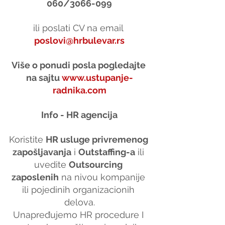
060/3066-099
ili poslati CV na email 
poslovi@hrbulevar.rs
Više o ponudi posla pogledajte 
na sajtu 
www.ustupanje-
radnika.com
Info - HR agencija
Koristite 
HR usluge privremenog 
zapošljavanja
 i 
Outstaffing-a
 ili 
uvedite 
Outsourcing 
zaposlenih
 na nivou kompanije 
ili pojedinih organizacionih 
delova.
Unapređujemo HR procedure I 