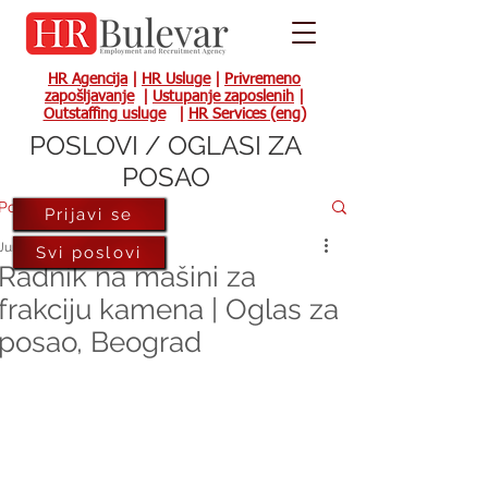
HR Agencija
|
HR Usluge
|
Privremeno
zapošljavanje
|
Ustupanje zaposlenih
|
Outstaffing usluge
|
HR Services (eng)
POSLOVI / OGLASI ZA
POSAO
Post
Prijavi se
Jun 7, 2024
Svi poslovi
Radnik na mašini za
frakciju kamena | Oglas za
posao, Beograd