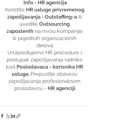
Info - HR agencija
Koristite 
HR usluge privremenog 
zapošljavanja
 i 
Outstaffing-a
 ili 
uvedite 
Outsourcing 
zaposlenih
 na nivou kompanije 
ili pojedinih organizacionih 
delova.
Unapređujemo HR procedure I 
postupak zapošljavanja radnika 
kod 
Poslodavaca - korisnika HR 
usluga. 
Prepustite obavezu 
zapošljavanja profesionalnom 
poslodavcu - 
HR agenciji
.