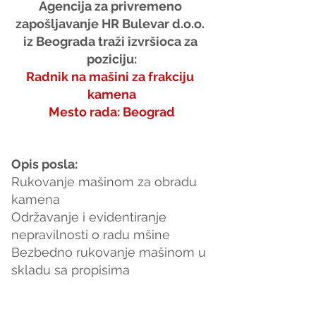
Agencija za privremeno 
zapošljavanje HR Bulevar d.o.o. 
iz Beograda traži izvršioca za 
poziciju:
Radnik na mašini za frakciju 
kamena
Mesto rada: Beograd
Opis posla:
Rukovanje mašinom za obradu 
kamena
Održavanje i evidentiranje 
nepravilnosti o radu mšine
Bezbedno rukovanje mašinom u 
skladu sa propisima