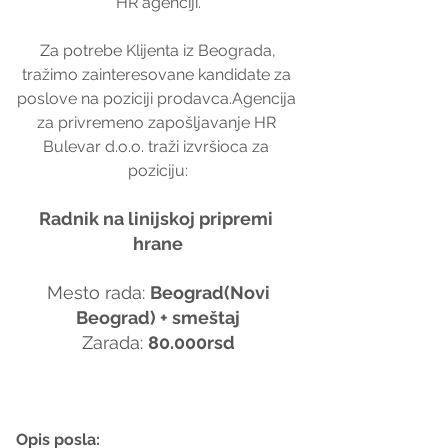
HR agenciji.
 Za potrebe Klijenta iz Beograda, 
tražimo zainteresovane kandidate za 
poslove na poziciji prodavca.Agencija 
za privremeno zapošljavanje HR 
Bulevar d.o.o. traži izvršioca za 
poziciju:
Radnik na linijskoj pripremi 
hrane
 Mesto rada: 
Beograd(Novi 
Beograd) + smeštaj
Zarada: 
80.000rsd
Opis posla: