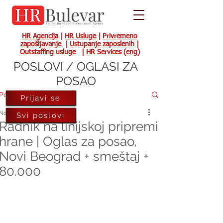
HR Agencija
|
HR Usluge
|
Privremeno
zapošljavanje
|
Ustupanje zaposlenih
|
Outstaffing usluge
|
HR Services (eng)
POSLOVI / OGLASI ZA
POSAO
Post
Prijavi se
Nov 24, 2023
Svi poslovi
Radnik na linijskoj pripremi
hrane | Oglas za posao,
Novi Beograd + smeštaj +
80.000