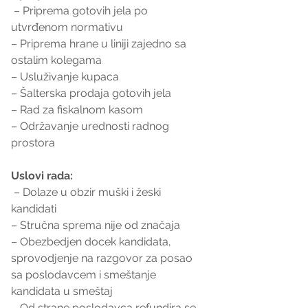
 – Priprema gotovih jela po 
utvrđenom normativu
– Priprema hrane u liniji zajedno sa 
ostalim kolegama
– Usluživanje kupaca
– Šalterska prodaja gotovih jela
– Rad za fiskalnom kasom
– Održavanje urednosti radnog 
prostora
Uslovi rada:
 – Dolaze u obzir muški i žeski 
kandidati
– Stručna sprema nije od značaja
– Obezbedjen docek kandidata, 
sprovodjenje na razgovor za posao 
sa poslodavcem i smeštanje 
kandidata u smeštaj
– Od strane poslodavca refundira se 