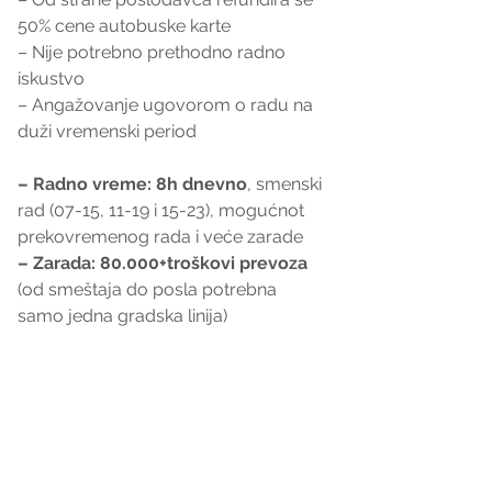
50% cene autobuske karte
– Nije potrebno prethodno radno 
iskustvo
– Angažovanje ugovorom o radu na 
duži vremenski period
– Radno vreme: 8h dnevno
,
smenski 
rad (07-15, 11-19 i 15-23), mogućnot 
prekovremenog rada i veće zarade
– Zarada: 80.000+troškovi prevoza
(od smeštaja do posla potrebna 
samo jedna gradska linija)