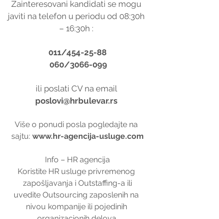
Zainteresovani kandidati se mogu 
javiti na telefon u periodu od 08:30h 
– 16:30h : 
011/454-25-88
 060/3066-099
ili poslati CV na email 
poslovi@hrbulevar.rs 
Više o ponudi posla pogledajte na 
sajtu: 
www.hr-agencija-usluge.com
Info – HR agencija
Koristite HR usluge privremenog 
zapošljavanja i Outstaffing-a ili
uvedite Outsourcing zaposlenih na 
nivou kompanije ili pojedinih 
organizacionih delova.