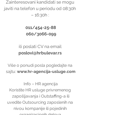
Zainteresovani kandidati se mogu 
javiti na telefon u periodu od 08:30h 
– 16:30h : 
011/454-25-88
 060/3066-099
ili poslati CV na email 
poslovi@hrbulevar.rs 
Više o ponudi posla pogledajte na 
sajtu: 
www.hr-agencija-usluge.com
Info – HR agencija
Koristite HR usluge privremenog 
zapošljavanja i Outstaffing-a ili
uvedite Outsourcing zaposlenih na 
nivou kompanije ili pojedinih 
organizacionih delova.