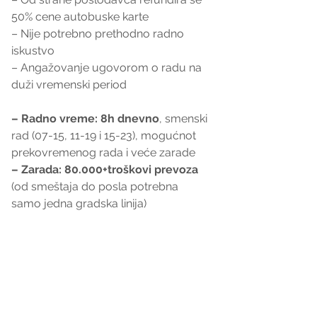
50% cene autobuske karte
– Nije potrebno prethodno radno 
iskustvo
– Angažovanje ugovorom o radu na 
duži vremenski period
– Radno vreme: 8h dnevno
,
smenski 
rad (07-15, 11-19 i 15-23), mogućnot 
prekovremenog rada i veće zarade
– Zarada: 80.000+troškovi prevoza
(od smeštaja do posla potrebna 
samo jedna gradska linija)