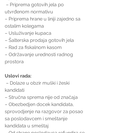
 – Priprema gotovih jela po 
utvrđenom normativu
– Priprema hrane u liniji zajedno sa 
ostalim kolegama
– Usluživanje kupaca
– Šalterska prodaja gotovih jela
– Rad za fiskalnom kasom
– Održavanje urednosti radnog 
prostora
Uslovi rada:
 – Dolaze u obzir muški i žeski 
kandidati
– Stručna sprema nije od značaja
– Obezbedjen docek kandidata, 
sprovodjenje na razgovor za posao 
sa poslodavcem i smeštanje 
kandidata u smeštaj
– Od strane poslodavca refundira se 