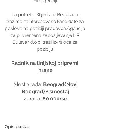
HR agenciji.
 Za potrebe Klijenta iz Beograda, 
tražimo zainteresovane kandidate za 
poslove na poziciji prodavca.Agencija 
za privremeno zapošljavanje HR 
Bulevar d.o.o. traži izvršioca za 
poziciju:
Radnik na linijskoj pripremi 
hrane
 Mesto rada: 
Beograd(Novi 
Beograd) + smeštaj
Zarada: 
80.000rsd
Opis posla: