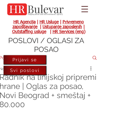
HR Agencija
|
HR Usluge
|
Privremeno
zapošljavanje
|
Ustupanje zaposlenih
|
Outstaffing usluge
|
HR Services (eng)
POSLOVI / OGLASI ZA
POSAO
Post
Prijavi se
Nov 2, 2023
Svi poslovi
Radnik na linijskoj pripremi
hrane | Oglas za posao,
Novi Beograd + smeštaj +
80.000