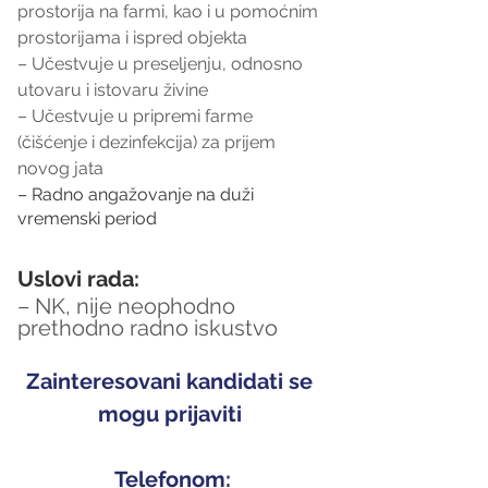
prostorija na farmi, kao i u pomoćnim 
prostorijama i ispred objekta
– Učestvuje u preseljenju, odnosno 
utovaru i istovaru živine
– Učestvuje u pripremi farme 
(čišćenje i dezinfekcija) za prijem 
novog jata
– Radno angažovanje na duži 
vremenski period
Uslovi rada:
– NK, nije neophodno 
prethodno radno iskustvo
Zainteresovani kandidati se 
mogu prijaviti 
Telefonom: