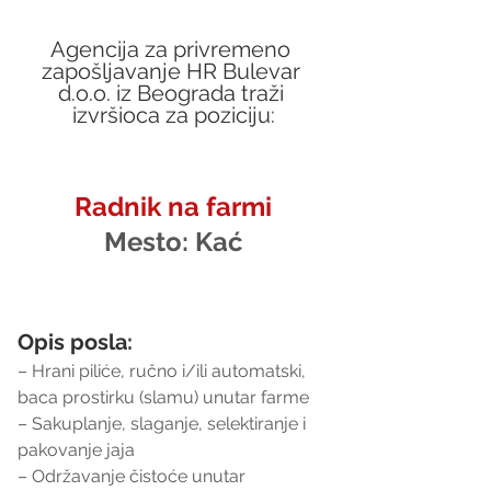
Agencija za privremeno 
zapošljavanje HR Bulevar 
d.o.o. iz Beograda traži 
izvršioca za poziciju:
Radnik na farmi
Mesto:
 Kać
Opis posla:
– Hrani piliće, ručno i/ili automatski, 
baca prostirku (slamu) unutar farme
– Sakuplanje, slaganje, selektiranje i 
pakovanje jaja
– Održavanje čistoće unutar 