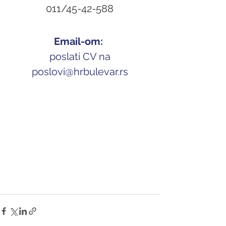
011/45-42-588
Email-om: 
 poslati CV na 
p
oslovi@hrbulevar.rs